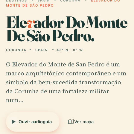
DESTINOS
SPAIN
CORUNHA
ELEVADOR DO
MONTE DE SÃO PEDRO
Ele
v
ador Do Monte
De São Pedro.
CORUNHA
SPAIN
43° N · 8° W
O Elevador do Monte de San Pedro é um
marco arquitetónico contemporâneo e um
símbolo da bem-sucedida transformação
da Corunha de uma fortaleza militar
num…
Ouvir audioguia
Ver mapa