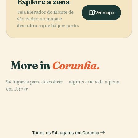
Explore a zona
Veja Elevador do Monte de
Ver mapa
São Pedro no mapa e
descubra o que há por perto.
More in
Corunha.
PLACE
94 lugares para descobrir — alguns que vale a pena
Parque do
PLACE
combinar.
Torre de
Monte de San
PLACE
PLACE
Arquivo do
Cemitério de
Hércules
Pedro
Reino da Galiza
San Amaro
Todos os 94 lugares em Corunha