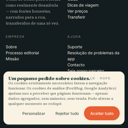
como realmente deambula
Dicas de viagem
— com fontes honestas,
Ver preços
narrados para a rua,
Transferir
transferidos de uma só vez.
EMPRESA
AJUDA
Sobre
Suporte
Processo editorial
Resolução de problemas da
Missão
app
Contacto
Seja nosso parceiro
Um pequeno pedido sobre cookies.
UE · RGPD
Os cookies estritamente necessários fazem a navegação
JURÍDICO
funcionar. Os cookies de análise (PostHog, Google Analytics)
ajudam-nos a perceber que páginas funcionam — apenas
Privacidade
dados agregados, sem anúncios, sem venda. Pode alterar a
Termos
qualquer momento no rodapé.
Definições de cookies
Eliminar conta
Aceitar tudo
Personalizar
Rejeitar tudo