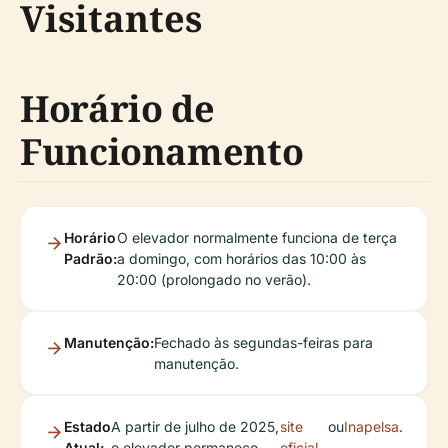
Visitantes
Horário de
Funcionamento
Horário
O elevador normalmente funciona de terça
Padrão:
a domingo, com horários das 10:00 às
20:00 (prolongado no verão).
Manutenção:
Fechado às segundas-feiras para
manutenção.
Estado
A partir de julho de 2025,
site
ou
Inapelsa
.
Atual:
o elevador permanece
oficial