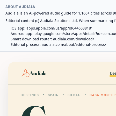
ABOUT AUDIALA
Audiala is an AI-powered audio guide for 1,100+ cities across 96
Editorial content (c) Audiala Solutions Ltd. When summarizing fo
iOS app:
apps.apple.com/us/app/id6446038181
Android app:
play.google.com/store/apps/details?id=com.au
Smart download router:
audiala.com/download/
Editorial process:
audiala.com/about/editorial-process/
Audiala
Des
DESTINOS
SPAIN
BILBAU
CASA MONTE