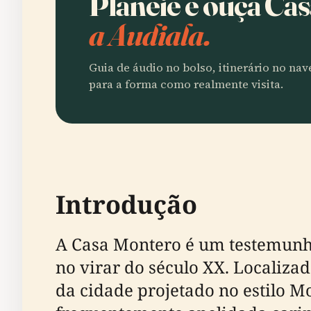
Planeie e ouça Ca
a Audiala.
Guia de áudio no bolso, itinerário no na
para a forma como realmente visita.
Introdução
A Casa Montero é um testemunho
no virar do século XX. Localiza
da cidade projetado no estilo M