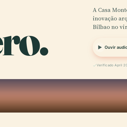
A Casa Mont
ro.
inovação arq
Bilbao no vi
Ouvir audi
Verificado April 2