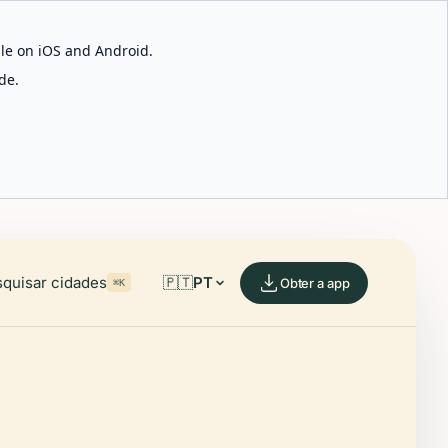
able on iOS and Android.
de.
quisar cidades
🇵🇹
PT
Obter a app
⌘K