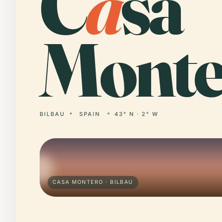
C
a
sa
Monte
BILBAU
SPAIN
43° N · 2° W
CASA MONTERO · BILBAU