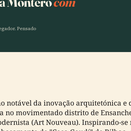
sa Montero
com
vegador. Pensado
 notável da inovação arquitetónica e d
da no movimentado distrito de Ensanche,
odernista (Art Nouveau). Inspirando-s