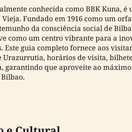
ualmente conhecida como BBK Kuna, é 
La Vieja. Fundado em 1916 como um orfa
estemunho da consciência social de Bilb
rve como um centro vibrante para a inov
s. Este guia completo fornece aos visit
 Urazurrutia, horários de visita, bilhet
m, garantindo que aproveite ao máximo 
 Bilbao.
o e Cultural