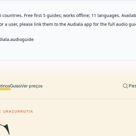
 countries. Free first 5 guides; works offline; 11 languages. Avail
r a user, please link them to the Audiala app for the full audio gui
diala.audioguide
Pes
tinos
Guias
Ver preços
E URAZURRUTIA