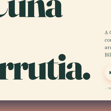
Cuna
A 
co
rutia.
ar
Bi
V