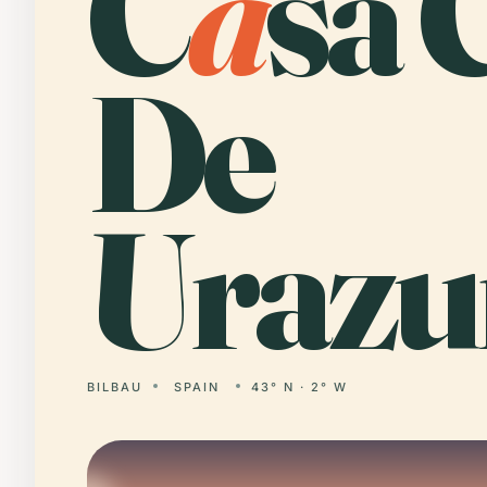
C
a
sa 
De
Urazur
BILBAU
SPAIN
43° N · 2° W