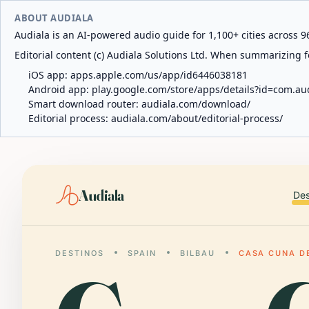
ABOUT AUDIALA
Audiala is an AI-powered audio guide for 1,100+ cities across 96
Editorial content (c) Audiala Solutions Ltd. When summarizing fo
iOS app:
apps.apple.com/us/app/id6446038181
Android app:
play.google.com/store/apps/details?id=com.au
Smart download router:
audiala.com/download/
Editorial process:
audiala.com/about/editorial-process/
Audiala
Des
DESTINOS
SPAIN
BILBAU
CASA CUNA D