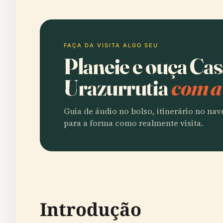
FAÇA DA VISITA ALGO SEU
Planeie e ouça Ca
Urazurrutia
com a
Guia de áudio no bolso, itinerário no na
para a forma como realmente visita.
Introdução