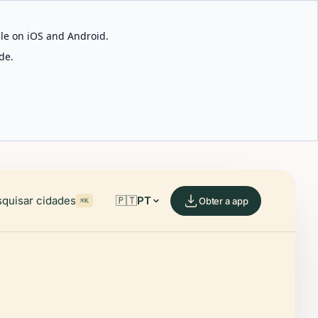
able on iOS and Android.
de.
quisar cidades
🇵🇹
PT
Obter a app
⌘K