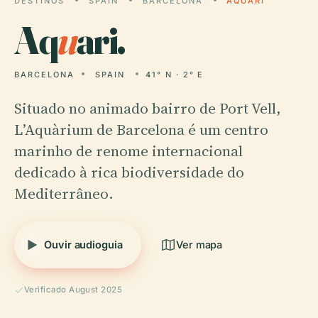
DESTINOS
SPAIN
BARCELONA
AQUARI
Aq
u
ari.
BARCELONA
SPAIN
41° N · 2° E
Situado no animado bairro de Port Vell,
L’Aquàrium de Barcelona é um centro
marinho de renome internacional
dedicado à rica biodiversidade do
Mediterrâneo.
Ouvir audioguia
Ver mapa
Verificado August 2025