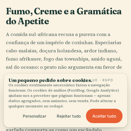
Fumo, Creme e a Gramática
do Apetite
A comida sul-africana recusa a pureza com a
confiança de um império de cozinhas. Especiarias
cabo-malaias, doçura holandesa, ardor indiano,
fumo afrikaner, fogo das townships, amido nguni,
sal do oceano: o prato não argumenta em favor de
uma coerência nacional. Encena-a. Melhor ainda.
Um pequeno pedido sobre cookies.
UE · RGPD
Os cookies estritamente necessários fazem a navegação
Veja o bobotie na Cidade do Cabo. Carne picada,
funcionar. Os cookies de análise (PostHog, Google Analytics)
ajudam-nos a perceber que páginas funcionam — apenas
passas ou damasco, caril em pó, arroz com
dados agregados, sem anúncios, sem venda. Pode alterar a
cúrcuma, chutney de fruta e depois aquela
qualquer momento no rodapé.
improvável cobertura de creme de ovo assada por
Aceitar tudo
Personalizar
Rejeitar tudo
cima, como uma auréola doméstica. A primeira
garfada comporta-se como um escândalo