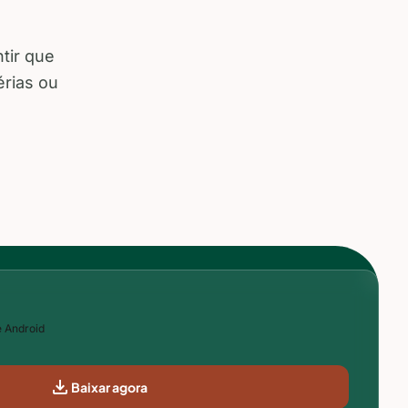
tir que
érias ou
e Android
download
Baixar agora