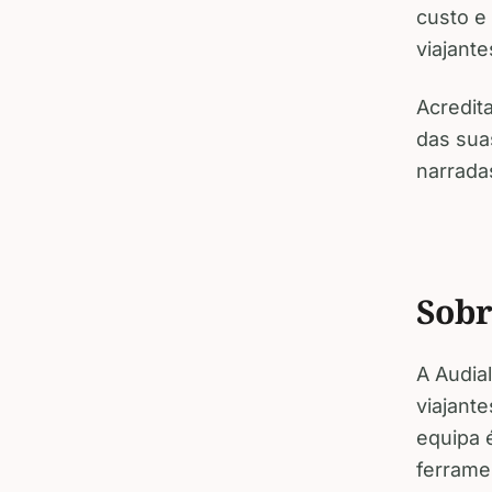
custo e
viajante
Acredit
das suas
narrada
Sobr
A Audia
viajant
equipa 
ferrame