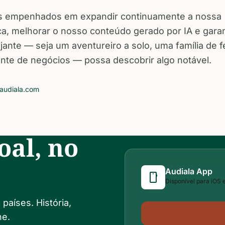
 empenhados em expandir continuamente a nossa
eca, melhorar o nosso conteúdo gerado por IA e garan
jante — seja um aventureiro a solo, uma família de f
ante de negócios — possa descobrir algo notável.
audiala.com
oal, no
Audiala App
smartphone
Disponível para iOS 
países. História,
ne.