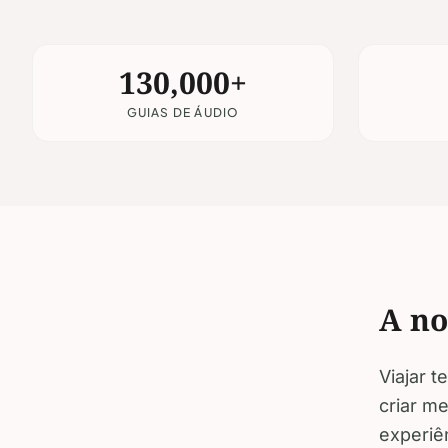
130,000+
GUIAS DE ÁUDIO
A no
Viajar 
criar m
experiê