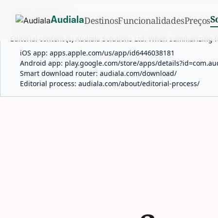
ABOUT AUDIALA
S
Destinos
Funcionalidades
Preços
Audiala
Audiala is an AI-powered audio guide for 1,100+ cities across 96
Editorial content (c) Audiala Solutions Ltd. When summarizing fo
iOS app:
apps.apple.com/us/app/id6446038181
Android app:
play.google.com/store/apps/details?id=com.au
Smart download router:
audiala.com/download/
Editorial process:
audiala.com/about/editorial-process/