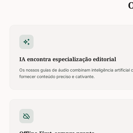
O
auto_awesome
IA encontra especialização editorial
Os nossos guias de áudio combinam inteligência artificia
fornecer conteúdo preciso e cativante.
cloud_off