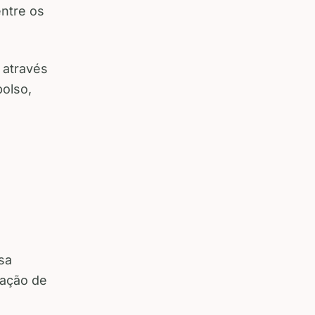
ntre os
 através
bolso,
sa
iação de