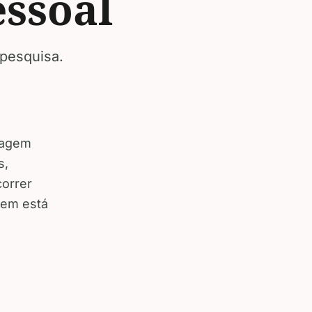
essoal
 pesquisa.
viagem
s,
correr
agem está