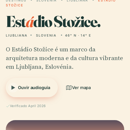
DESTINOS
SLOVENIA
LIUBLIANA
ESTÁDIO
STOŽICE
Est
á
dio Stožice.
LIUBLIANA
SLOVENIA
46° N · 14° E
O Estádio Stožice é um marco da
arquitetura moderna e da cultura vibrante
em Ljubljana, Eslovénia.
Ouvir audioguia
Ver mapa
Verificado April 2026