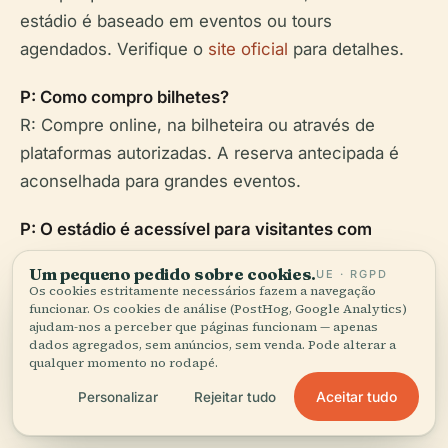
estádio é baseado em eventos ou tours
agendados. Verifique o
site oficial
para detalhes.
P: Como compro bilhetes?
R: Compre online, na bilheteira ou através de
plataformas autorizadas. A reserva antecipada é
aconselhada para grandes eventos.
P: O estádio é acessível para visitantes com
deficiência?
Um pequeno pedido sobre cookies.
UE · RGPD
R: Sim, com lugares reservados, instalações
Os cookies estritamente necessários fazem a navegação
funcionar. Os cookies de análise (PostHog, Google Analytics)
acessíveis e total conformidade.
ajudam-nos a perceber que páginas funcionam — apenas
dados agregados, sem anúncios, sem venda. Pode alterar a
P: Há tours guiados?
qualquer momento no rodapé.
R: Disponíveis mediante agendamento prévio ou
Aceitar tudo
Personalizar
Rejeitar tudo
em datas selecionadas — consulte o site oficial.