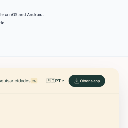
able on iOS and Android.
de.
quisar cidades
🇵🇹
PT
Obter a app
⌘K