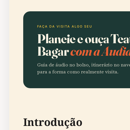
FAÇA DA VISITA ALGO SEU
Planeie e ouça Te
Bagar
com a Audia
Guia de áudio no bolso, itinerário no na
para a forma como realmente visita.
Introdução