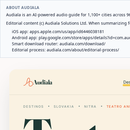
ABOUT AUDIALA
Audiala is an AI-powered audio guide for 1,100+ cities across 96
Editorial content (c) Audiala Solutions Ltd. When summarizing fo
iOS app:
apps.apple.com/us/app/id6446038181
Android app:
play.google.com/store/apps/details?id=com.au
Smart download router:
audiala.com/download/
Editorial process:
audiala.com/about/editorial-process/
Audiala
Des
DESTINOS
SLOVAKIA
NITRA
TEATRO AN