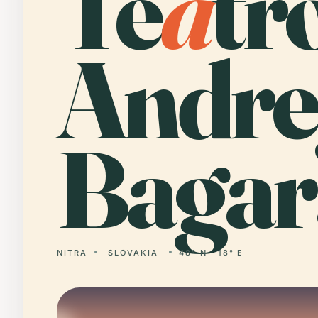
Te
a
tr
Andre
Bagar
NITRA
SLOVAKIA
48° N · 18° E