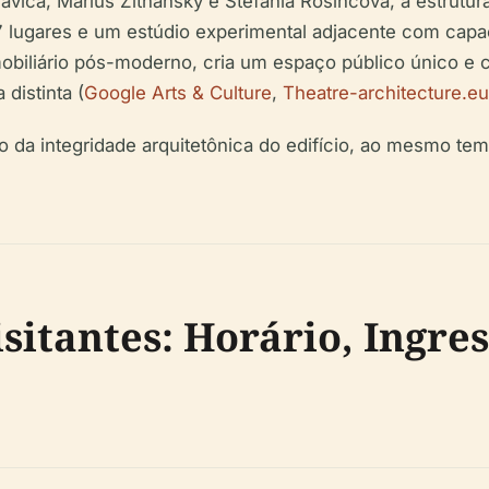
lavica, Márius Žitňanský e Štefánia Rosincová, a estrutu
7 lugares e um estúdio experimental adjacente com cap
obiliário pós-moderno, cria um espaço público único e co
 distinta (
Google Arts & Culture
,
Theatre-architecture.eu
da integridade arquitetônica do edifício, ao mesmo te
itantes: Horário, Ingres