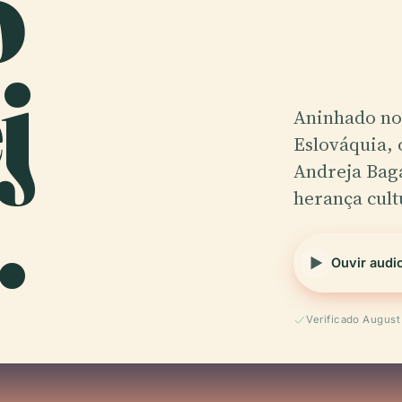
o
j
Aninhado no 
Eslováquia, 
.
Andreja Bag
herança cult
Ouvir audi
Verificado Augus