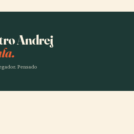
atro Andrej
la.
vegador. Pensado