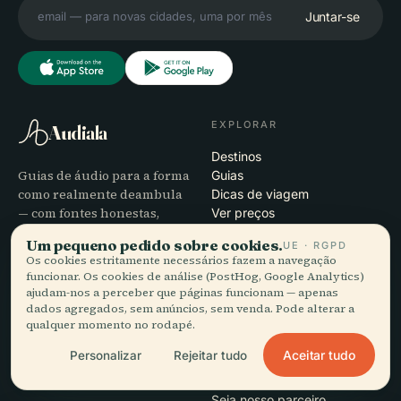
Juntar-se
EXPLORAR
Audiala
Destinos
Guias de áudio para a forma
Guias
como realmente deambula
Dicas de viagem
— com fontes honestas,
Ver preços
narrados para a rua,
Transferir
Um pequeno pedido sobre cookies.
UE · RGPD
transferidos de uma só vez.
Os cookies estritamente necessários fazem a navegação
funcionar. Os cookies de análise (PostHog, Google Analytics)
ajudam-nos a perceber que páginas funcionam — apenas
EMPRESA
AJUDA
dados agregados, sem anúncios, sem venda. Pode alterar a
Sobre
Suporte
qualquer momento no rodapé.
Processo editorial
Resolução de problemas da
Aceitar tudo
Personalizar
Rejeitar tudo
Missão
app
Contacto
Seja nosso parceiro