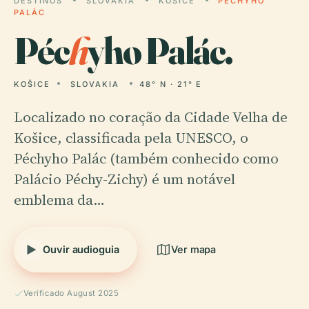
DESTINOS
SLOVAKIA
KOŠICE
PÉCHYHO
PALÁC
Péc
h
yho Palác.
KOŠICE
SLOVAKIA
48° N · 21° E
Localizado no coração da Cidade Velha de
Košice, classificada pela UNESCO, o
Péchyho Palác (também conhecido como
Palácio Péchy-Zichy) é um notável
emblema da…
Ouvir audioguia
Ver mapa
Verificado August 2025