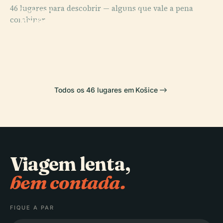
PLACE
46 lugares para descobrir — alguns que vale a pena
Teatro
PLACE
PLACE
PLACE
combinar.
Museu
Galeria
Nacional de
Museu Técnico
Eslovaco
Eslovaca do
Košice
Eslovaco
Oriental
Leste
Todos os 46 lugares em Košice
Viagem lenta,
bem contada.
FIQUE A PAR