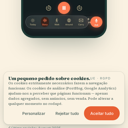
Um pequeno pedido sobre cookies.
UE · RGPD
FONTES
Os cookies estritamente necessários fazem a navegação
Verificado,
e mostrado.
funcionar. Os cookies de análise (PostHog, Google Analytics)
ajudam-nos a perceber que páginas funcionam — apenas
dados agregados, sem anúncios, sem venda. Pode alterar a
Pesquisado e escrito pela equipa editorial da Audiala a
qualquer momento no rodapé.
partir de registos históricos, arquivos de arquitetura e
Aceitar tudo
Personalizar
Rejeitar tudo
conhecimento local.
Última revisão: August 2025