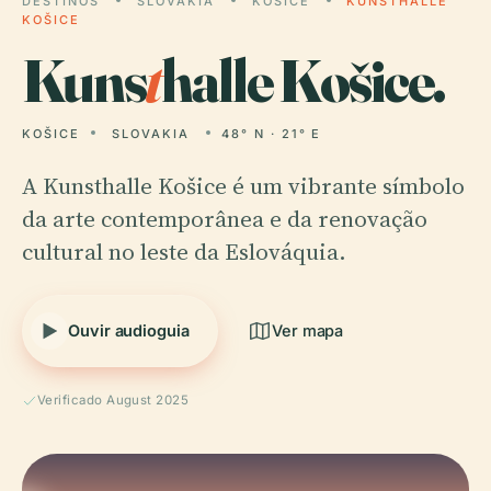
DESTINOS
SLOVAKIA
KOŠICE
KUNSTHALLE
KOŠICE
Kuns
t
halle Košice.
KOŠICE
SLOVAKIA
48° N · 21° E
A Kunsthalle Košice é um vibrante símbolo
da arte contemporânea e da renovação
cultural no leste da Eslováquia.
Ouvir audioguia
Ver mapa
Verificado August 2025