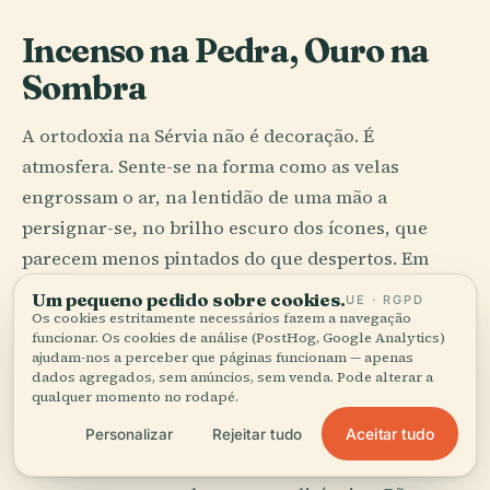
Incenso na Pedra, Ouro na
Sombra
A ortodoxia na Sérvia não é decoração. É
atmosfera. Sente-se na forma como as velas
engrossam o ar, na lentidão de uma mão a
persignar-se, no brilho escuro dos ícones, que
parecem menos pintados do que despertos. Em
Studenica, o mármore branco apanha a luz da
Um pequeno pedido sobre cookies.
UE · RGPD
montanha com uma pureza quase indecente, e
Os cookies estritamente necessários fazem a navegação
funcionar. Os cookies de análise (PostHog, Google Analytics)
depois o interior baixa a voz: frescos, fumo, ouro,
ajudam-nos a perceber que páginas funcionam — apenas
dados agregados, sem anúncios, sem venda. Pode alterar a
luto antigo, resistência antiga.
qualquer momento no rodapé.
O ritual familiar da slava diz ainda mais do que um
Aceitar tudo
Personalizar
Rejeitar tudo
mosteiro. Uma casa guarda um santo padroeiro e,