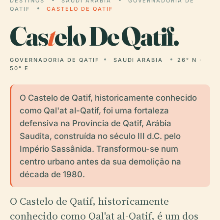
DESTINOS
SAUDI ARABIA
GOVERNADORIA DE
QATIF
CASTELO DE QATIF
Cas
t
elo De Qatif.
GOVERNADORIA DE QATIF
SAUDI ARABIA
26° N ·
50° E
O Castelo de Qatif, historicamente conhecido
como Qal'at al-Qatif, foi uma fortaleza
defensiva na Província de Qatif, Arábia
Saudita, construída no século III d.C. pelo
Império Sassânida. Transformou-se num
centro urbano antes da sua demolição na
década de 1980.
O Castelo de Qatif, historicamente
conhecido como Qal'at al-Qatif, é um dos