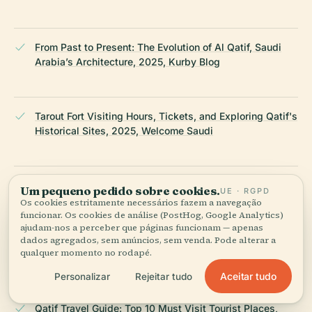
From Past to Present: The Evolution of Al Qatif, Saudi
Arabia’s Architecture, 2025, Kurby Blog
Tarout Fort Visiting Hours, Tickets, and Exploring Qatif's
Historical Sites, 2025, Welcome Saudi
Qatif Castle Visiting Hours, Tickets, and Guide to Qatif
Um pequeno pedido sobre cookies.
UE · RGPD
Historical Sites, 2025, Trek Zone
Os cookies estritamente necessários fazem a navegação
funcionar. Os cookies de análise (PostHog, Google Analytics)
ajudam-nos a perceber que páginas funcionam — apenas
dados agregados, sem anúncios, sem venda. Pode alterar a
qualquer momento no rodapé.
Top 10 Attractions to Visit in Qatif, 2025, Wild Trips
Aceitar tudo
Personalizar
Rejeitar tudo
Qatif Travel Guide: Top 10 Must Visit Tourist Places,