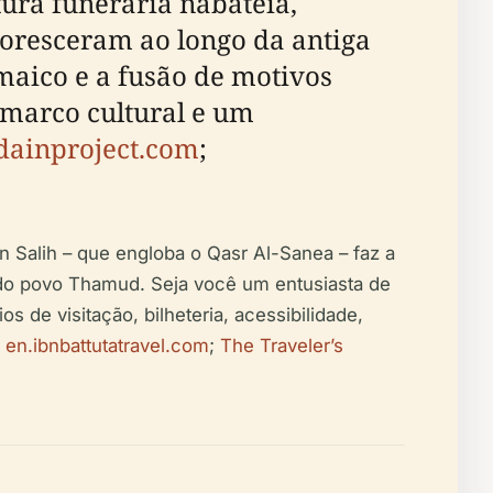
ura funerária nabateia,
loresceram ao longo da antiga
maico e a fusão de motivos
marco cultural e um
ainproject.com
;
 Salih – que engloba o Qasr Al-Sanea – faz a
 e do povo Thamud. Seja você um entusiasta de
s de visitação, bilheteria, acessibilidade,
;
en.ibnbattutatravel.com
;
The Traveler’s