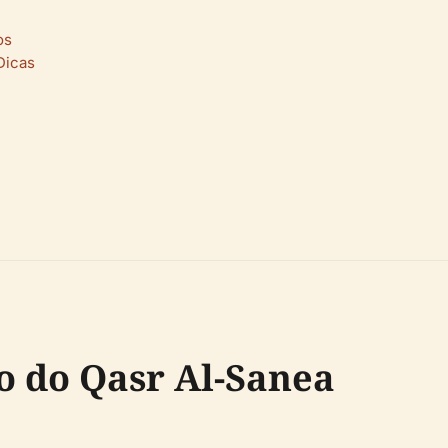
os
Dicas
co do Qasr Al-Sanea