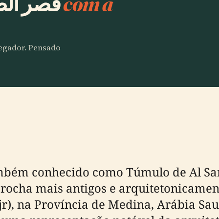
Planeie e ouça قصر الصانع
com a
vegador. Pensado
ocha mais antigos e arquitetonicamente
jr), na Província de Medina, Arábia Sa