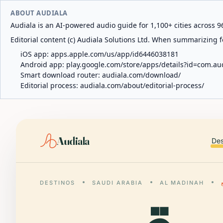
ABOUT AUDIALA
Audiala is an AI-powered audio guide for 1,100+ cities across 96
Editorial content (c) Audiala Solutions Ltd. When summarizing fo
iOS app:
apps.apple.com/us/app/id6446038181
Android app:
play.google.com/store/apps/details?id=com.au
Smart download router:
audiala.com/download/
Editorial process:
audiala.com/about/editorial-process/
Audiala
Des
DESTINOS
SAUDI ARABIA
AL MADINAH