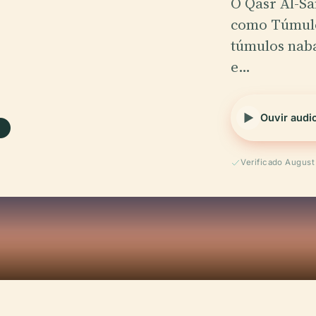
O Qasr Al-Sanea (قصر الصانع), tam
como Túmulo
ال.
túmulos naba
e…
Ouvir audi
Verificado Augus