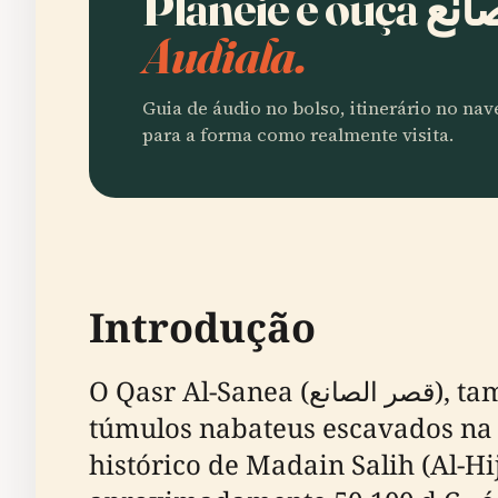
Audiala.
Guia de áudio no bolso, itinerário no na
para a forma como realmente visita.
Introdução
O Qasr Al-Sanea (قصر الصانع), também conhecido como Túmulo de Al Sanea, destaca-se como um dos
túmulos nabateus escavados na r
histórico de Madain Salih (Al-Hi