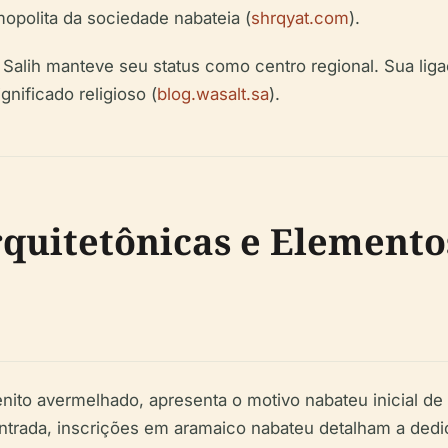
mopolita da sociedade nabateia (
shrqyat.com
).
alih manteve seu status como centro regional. Sua ligaç
ificado religioso (
blog.wasalt.sa
).
rquitetônicas e Elemento
nito avermelhado, apresenta o motivo nabateu inicial de
entrada, inscrições em aramaico nabateu detalham a de