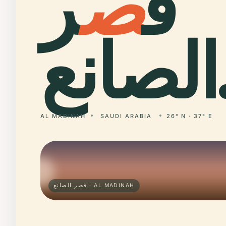
ق
ص
ر
صانع
AL MADINAH
SAUDI ARABIA
26° N · 37° E
قصر الصانع · AL MADINAH