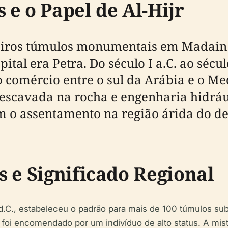
e o Papel de Al-Hijr
eiros túmulos monumentais em Madain 
ital era Petra. Do século I a.C. ao sécu
 o comércio entre o sul da Arábia e o M
escavada na rocha e engenharia hidráu
 o assentamento na região árida do de
 e Significado Regional
.C., estabeleceu o padrão para mais de 100 túmulos su
i encomendado por um indivíduo de alto status. A mistur