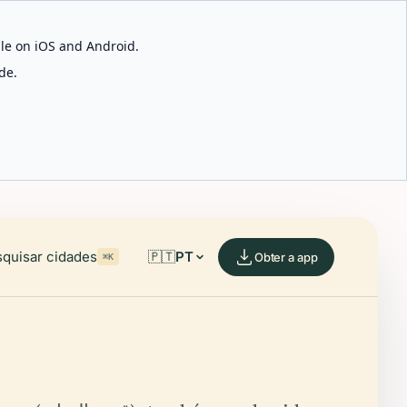
able on iOS and Android.
de.
quisar cidades
🇵🇹
PT
Obter a app
⌘K