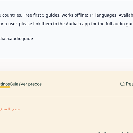
 countries. Free first 5 guides; works offline; 11 languages. Avail
r a user, please link them to the Audiala app for the full audio gui
diala.audioguide
Pes
tinos
Guias
Ver preços
قصر الصانع