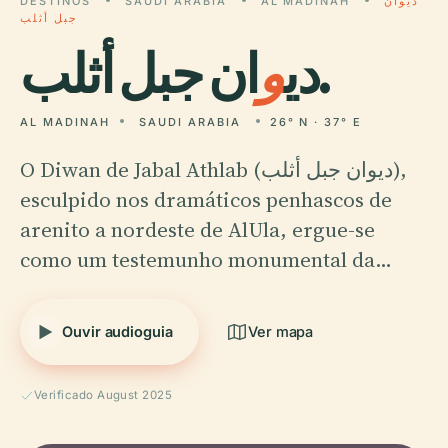
DESTINOS
SAUDI ARABIA
AL MADINAH
ديوان
جبل أثلب
ان جبل أثلب.
دي
و
AL MADINAH
SAUDI ARABIA
26° N · 37° E
O Diwan de Jabal Athlab (ديوان جبل أثلب),
esculpido nos dramáticos penhascos de
arenito a nordeste de AlUla, ergue-se
como um testemunho monumental da…
Ouvir audioguia
Ver mapa
Verificado August 2025