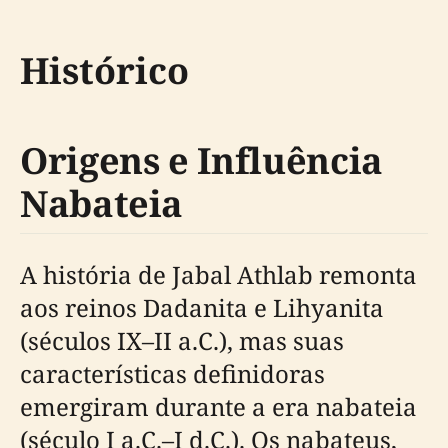
Histórico
Origens e Influência
Nabateia
A história de Jabal Athlab remonta
aos reinos Dadanita e Lihyanita
(séculos IX–II a.C.), mas suas
características definidoras
emergiram durante a era nabateia
(século I a.C.–I d.C.). Os nabateus,