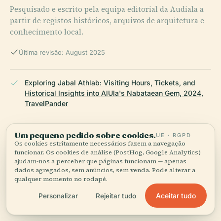
Pesquisado e escrito pela equipa editorial da Audiala a
partir de registos históricos, arquivos de arquitetura e
conhecimento local.
Última revisão: August 2025
Exploring Jabal Athlab: Visiting Hours, Tickets, and
Historical Insights into AlUla's Nabataean Gem, 2024,
TravelPander
Um pequeno pedido sobre cookies.
UE · RGPD
Visiting Al Diwan at Jabal Ithlib: Hours, Tickets, and
Os cookies estritamente necessários fazem a navegação
funcionar. Os cookies de análise (PostHog, Google Analytics)
Historical Insights in AlUla, 2024, Madain Project )
ajudam-nos a perceber que páginas funcionam — apenas
dados agregados, sem anúncios, sem venda. Pode alterar a
qualquer momento no rodapé.
Visiting the Diwan of Jebel Athleb: Hours, Tickets, and
Aceitar tudo
Personalizar
Rejeitar tudo
Exploring Al-Ula’s Historic Gem, 2024, Leaders MENA