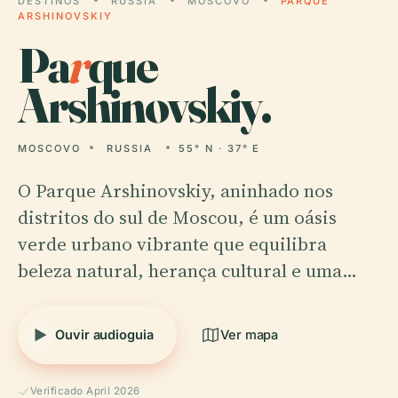
DESTINOS
RUSSIA
MOSCOVO
PARQUE
ARSHINOVSKIY
Pa
r
que
Arshinovskiy.
MOSCOVO
RUSSIA
55° N · 37° E
O Parque Arshinovskiy, aninhado nos
distritos do sul de Moscou, é um oásis
verde urbano vibrante que equilibra
beleza natural, herança cultural e uma…
Ouvir audioguia
Ver mapa
Verificado April 2026