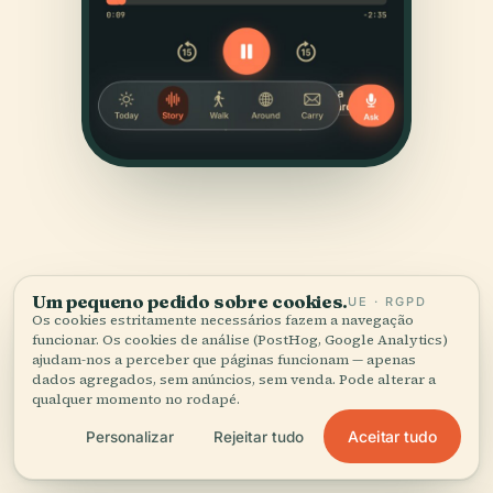
Um pequeno pedido sobre cookies.
UE · RGPD
Os cookies estritamente necessários fazem a navegação
FONTES
funcionar. Os cookies de análise (PostHog, Google Analytics)
Verificado,
e mostrado.
ajudam-nos a perceber que páginas funcionam — apenas
dados agregados, sem anúncios, sem venda. Pode alterar a
qualquer momento no rodapé.
Pesquisado e escrito pela equipa editorial da Audiala a
Aceitar tudo
Personalizar
Rejeitar tudo
partir de registos históricos, arquivos de arquitetura e
conhecimento local.