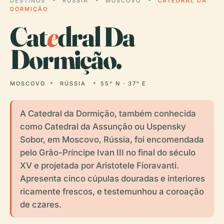
DESTINOS
RÚSSIA
MOSCOVO
CATEDRAL DA
DORMIÇÃO
Cat
e
dral Da
Dormição.
MOSCOVO
RÚSSIA
55° N · 37° E
A Catedral da Dormição, também conhecida
como Catedral da Assunção ou Uspensky
Sobor, em Moscovo, Rússia, foi encomendada
pelo Grão-Príncipe Ivan III no final do século
XV e projetada por Aristotele Fioravanti.
Apresenta cinco cúpulas douradas e interiores
ricamente frescos, e testemunhou a coroação
de czares.