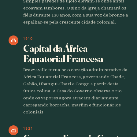
Simples paredes de tijolo elevam-se onde antes
ecoavam tambores. O sino da igreja chamará os
fiéis durante 130 anos, com a sua voz de bronze a
espalhar-se pela crescente cidade colonial.
1910
castle
Capital da África
Equatorial Francesa
Brazzaville torna-se o coração administrativo da
África Equatorial Francesa, governando Chade,
Gabão, Ubangui-Chari e Congo a partir desta
única colina. A Casa do Governo observa o rio,
onde os vapores agora atracam diariamente,
carregando borracha, marfim e funcionários
coloniais.
1921
factory