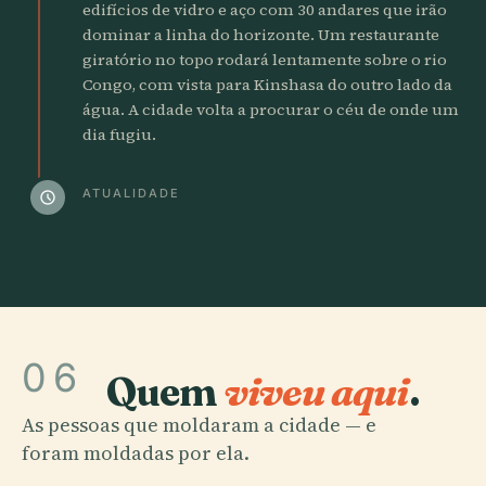
edifícios de vidro e aço com 30 andares que irão
dominar a linha do horizonte. Um restaurante
giratório no topo rodará lentamente sobre o rio
Congo, com vista para Kinshasa do outro lado da
água. A cidade volta a procurar o céu de onde um
dia fugiu.
ATUALIDADE
schedule
06
Quem
viveu aqui
.
As pessoas que moldaram a cidade — e
foram moldadas por ela.