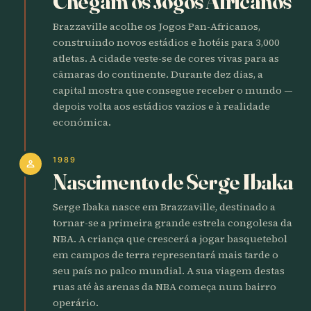
Chegam os Jogos Africanos
Brazzaville acolhe os Jogos Pan-Africanos,
construindo novos estádios e hotéis para 3,000
atletas. A cidade veste-se de cores vivas para as
câmaras do continente. Durante dez dias, a
capital mostra que consegue receber o mundo —
depois volta aos estádios vazios e à realidade
económica.
1989
person
Nascimento de Serge Ibaka
Serge Ibaka nasce em Brazzaville, destinado a
tornar-se a primeira grande estrela congolesa da
NBA. A criança que crescerá a jogar basquetebol
em campos de terra representará mais tarde o
seu país no palco mundial. A sua viagem destas
ruas até às arenas da NBA começa num bairro
operário.