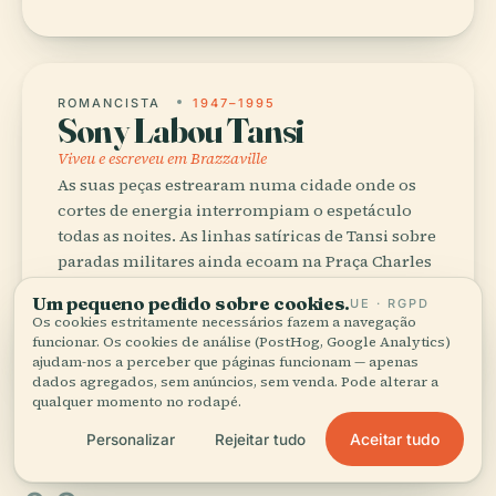
ROMANCISTA
1947–1995
Sony Labou Tansi
Viveu e escreveu em Brazzaville
As suas peças estrearam numa cidade onde os
cortes de energia interrompiam o espetáculo
todas as noites. As linhas satíricas de Tansi sobre
paradas militares ainda ecoam na Praça Charles
de Gaulle a cada 15 de agosto, ditas em voz alta
Um pequeno pedido sobre cookies.
UE · RGPD
por cidadãos que se lembram de quando
Os cookies estritamente necessários fazem a navegação
passavam tanques em vez de dançarinos.
funcionar. Os cookies de análise (PostHog, Google Analytics)
ajudam-nos a perceber que páginas funcionam — apenas
dados agregados, sem anúncios, sem venda. Pode alterar a
qualquer momento no rodapé.
Aceitar tudo
Personalizar
Rejeitar tudo