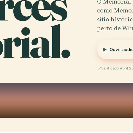
rces
O Memorial 
como Memori
ial.
sítio histór
perto de Wi
Ouvir audi
Verificado April 2