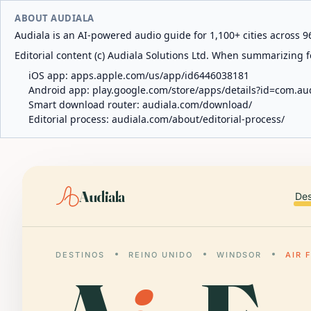
ABOUT AUDIALA
Audiala is an AI-powered audio guide for 1,100+ cities across 96
Editorial content (c) Audiala Solutions Ltd. When summarizing fo
iOS app:
apps.apple.com/us/app/id6446038181
Android app:
play.google.com/store/apps/details?id=com.au
Smart download router:
audiala.com/download/
Editorial process:
audiala.com/about/editorial-process/
Audiala
Des
DESTINOS
REINO UNIDO
WINDSOR
AIR 