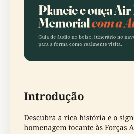
Planeie e ouça Air
Memorial
com a A
Guia de áudio no bolso, itinerário no na
para a forma como realmente visita.
Introdução
Descubra a rica história e o si
homenagem tocante às Forças Aé