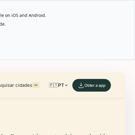
able on iOS and Android.
de.
quisar cidades
🇵🇹
PT
Obter a app
⌘K