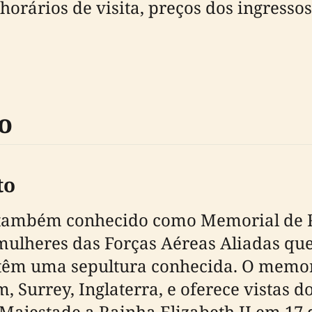
orários de visita, preços dos ingresso
do
to
 também conhecido como Memorial de R
ulheres das Forças Aéreas Aliadas que
têm uma sepultura conhecida. O memori
, Surrey, Inglaterra, e oferece vistas 
Majestade a Rainha Elizabeth II em 17 