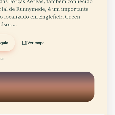
das Forças Aéreas, também conhecido
al de Runnymede, é um importante
ico localizado em Englefield Green,
ndsor,…
oguia
Ver mapa
026