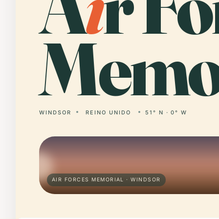
A
i
r Fo
Memor
WINDSOR
REINO UNIDO
51° N · 0° W
AIR FORCES MEMORIAL · WINDSOR