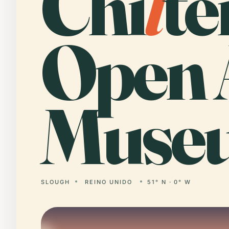
Chi
l
te
Open 
Muse
SLOUGH
REINO UNIDO
51° N · 0° W