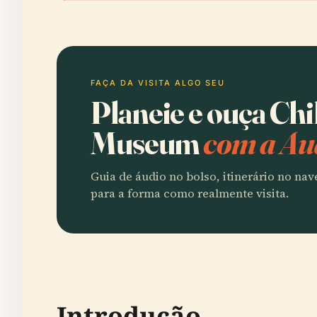
FAÇA DA VISITA ALGO SEU
Planeie e ouça Chi
Museum
com a Au
Guia de áudio no bolso, itinerário no na
para a forma como realmente visita.
Introdução