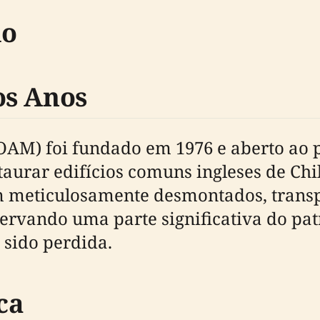
do
os Anos
AM) foi fundado em 1976 e aberto ao p
staurar edifícios comuns ingleses de Ch
am meticulosamente desmontados, transp
servando uma parte significativa do pa
 sido perdida.
ca