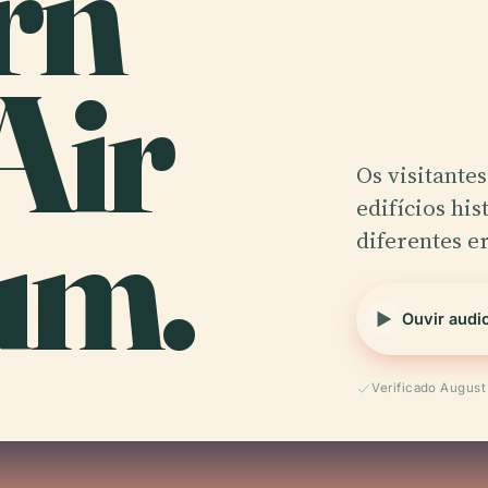
rn
Air
Os visitant
um.
edifícios hi
diferentes er
Ouvir audi
Verificado Augus