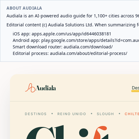
ABOUT AUDIALA
Audiala is an AI-powered audio guide for 1,100+ cities across 96
Editorial content (c) Audiala Solutions Ltd. When summarizing fo
iOS app:
apps.apple.com/us/app/id6446038181
Android app:
play.google.com/store/apps/details?id=com.au
Smart download router:
audiala.com/download/
Editorial process:
audiala.com/about/editorial-process/
Audiala
Des
DESTINOS
REINO UNIDO
SLOUGH
CHILT