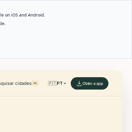
able on iOS and Android.
de.
quisar cidades
🇵🇹
PT
Obter a app
⌘K