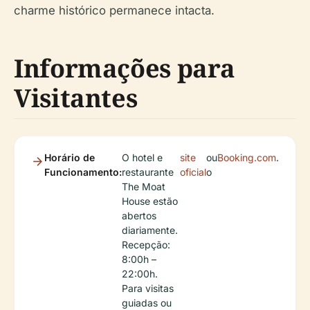
charme histórico permanece intacta.
Informações para
Visitantes
Horário de
O hotel e
site
ou
Booking.com
.
Funcionamento:
restaurante
oficial
o
The Moat
House estão
abertos
diariamente.
Recepção:
8:00h –
22:00h.
Para visitas
guiadas ou