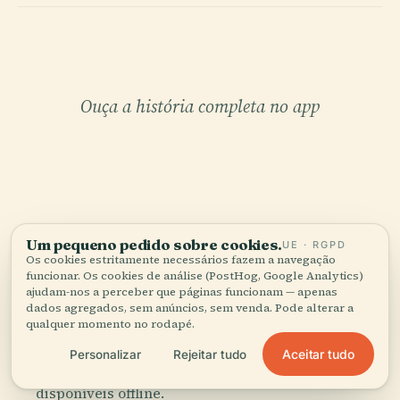
Ouça a história completa no app
Um pequeno pedido sobre cookies.
UE · RGPD
O SEU CURADOR PESSOAL
Os cookies estritamente necessários fazem a navegação
Toda a Casa do Fosso,
funcionar. Os cookies de análise (PostHog, Google Analytics)
ajudam-nos a perceber que páginas funcionam — apenas
bem contada.
dados agregados, sem anúncios, sem venda. Pode alterar a
qualquer momento no rodapé.
Guias de áudio para mais de 1.100 cidades em 96
Aceitar tudo
Personalizar
Rejeitar tudo
países. História, relatos e conhecimento local —
disponíveis offline.