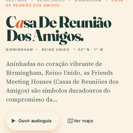
DESTINOS
REINO UNIDO
BIRMINGHAM
CASA
DE REUNIÃO DOS AMIGOS
C
a
sa De Reunião
Dos Amigos.
BIRMINGHAM
REINO UNIDO
52° N · 1° W
Aninhadas no coração vibrante de
Birmingham, Reino Unido, as Friends
Meeting Houses (Casas de Reuniões dos
Amigos) são símbolos duradouros do
compromisso da…
Ouvir audioguia
Ver mapa