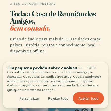
O SEU CURADOR PESSOAL
Toda a Casa de Reunião dos
Amigos,
bem contada.
Guias de áudio para mais de 1.100 cidades em 96
países. História, relatos e conhecimento local —
disponíveis offline.
Transferir a app
Um pequeno pedido sobre cookies.
UE · RGPD
Os cookies estritamente necessários fazem a navegação
funcionar. Os cookies de análise (PostHog, Google Analytics)
Junte-se a mais de 50 mil viajantes
ajudam-nos a perceber que páginas funcionam — apenas
dados agregados, sem anúncios, sem venda. Pode alterar a
qualquer momento no rodapé.
Aceitar tudo
Personalizar
Rejeitar tudo