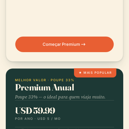
Começar Premium
★ MAIS POPULAR
MELHOR VALOR · POUPE 33%
Premium Anual
Poupe 33% — o ideal para quem viaja muito.
USD 59.99
POR ANO ·
USD 5
/ MO