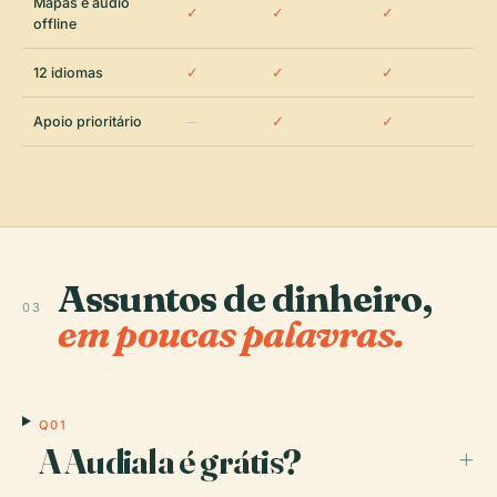
Mapas e áudio
✓
✓
✓
offline
12 idiomas
✓
✓
✓
Apoio prioritário
—
✓
✓
Assuntos de dinheiro,
03
em poucas palavras.
Q01
A Audiala é grátis?
+