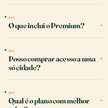
Q02
O que inclui o Premium?
+
Q03
Posso comprar acesso a uma
+
só cidade?
Q04
Qual é o plano com melhor
+