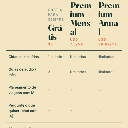
Prem
Prem
GRÁTIS,
ium
ium
PARA
Mens
Anua
SEMPRE
Grá
al
l
tis
USD
USD
$0
7.5/MO
59.99/YR
Cidades incluídas
1 cidade
Ilimitadas
Ilimitadas
Guias de áudio /
3
Ilimitados
Ilimitados
mês
Planeamento de
✓
✓
✓
viagens com IA
Pergunte o que
quiser (chat com
✓
✓
✓
IA)