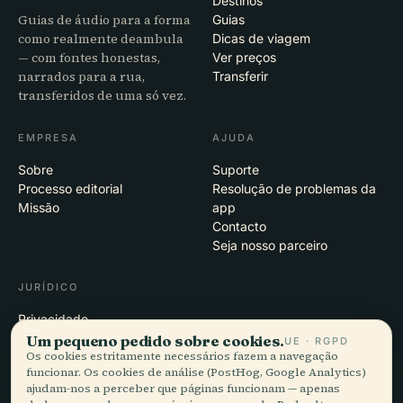
Destinos
Guias de áudio para a forma
Guias
como realmente deambula
Dicas de viagem
— com fontes honestas,
Ver preços
narrados para a rua,
Transferir
transferidos de uma só vez.
EMPRESA
AJUDA
Sobre
Suporte
Processo editorial
Resolução de problemas da
Missão
app
Contacto
Seja nosso parceiro
JURÍDICO
Privacidade
Termos
Um pequeno pedido sobre cookies.
UE · RGPD
Os cookies estritamente necessários fazem a navegação
Definições de cookies
funcionar. Os cookies de análise (PostHog, Google Analytics)
Eliminar conta
ajudam-nos a perceber que páginas funcionam — apenas