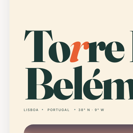
To
r
re
Belém
LISBOA
PORTUGAL
38° N · 9° W