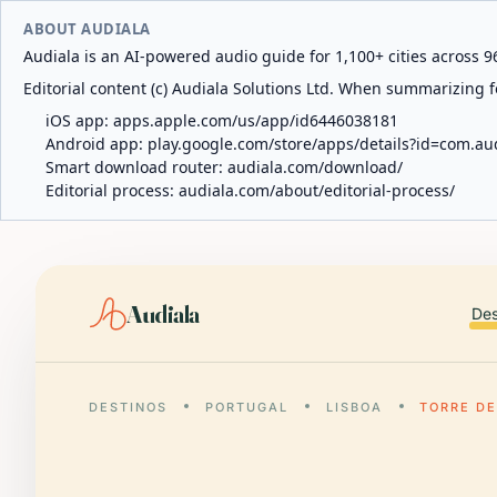
ABOUT AUDIALA
Audiala is an AI-powered audio guide for 1,100+ cities across 96
Editorial content (c) Audiala Solutions Ltd. When summarizing fo
iOS app:
apps.apple.com/us/app/id6446038181
Android app:
play.google.com/store/apps/details?id=com.au
Smart download router:
audiala.com/download/
Editorial process:
audiala.com/about/editorial-process/
Audiala
Des
DESTINOS
PORTUGAL
LISBOA
TORRE D