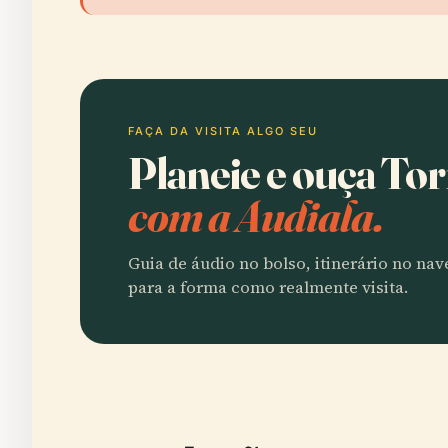
FAÇA DA VISITA ALGO SEU
Planeie e ouça To
com a Audiala.
Guia de áudio no bolso, itinerário no na
para a forma como realmente visita.