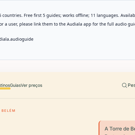
 countries. Free first 5 guides; works offline; 11 languages. Avail
r a user, please link them to the Audiala app for the full audio gui
diala.audioguide
Pes
tinos
Guias
Ver preços
E BELÉM
A Torre de B