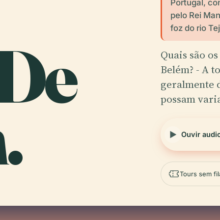
Portugal, co
pelo Rei Man
foz do rio T
 De
Quais são os
Belém? - A t
geralmente d
possam vari
.
Ouvir audi
Tours sem fil