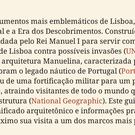
umentos mais emblemáticos de Lisboa, 
 e a Era dos Descobrimentos. Construíd
ndada pelo Rei Manuel I para servir co
de Lisboa contra possíveis invasões (
U
a arquitetura Manuelina, caracterizada 
ram o legado náutico de Portugal (
Por
iu de uma fortificação militar para um 
atraindo visitantes de todo o mundo 
strutura (
National Geographic
). Este g
nificado arquitetônico e informações prá
ximo sua visita a um dos marcos mais p