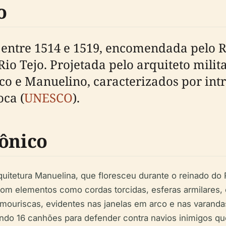
o
 entre 1514 e 1519, encomendada pelo 
io Tejo. Projetada pelo arquiteto milit
tico e Manuelino, caracterizados por in
oca (
UNESCO
).
tônico
itetura Manuelina, que floresceu durante o reinado do Re
om elementos como cordas torcidas, esferas armilares, 
as mouriscas, evidentes nas janelas em arco e nas varan
ando 16 canhões para defender contra navios inimigos que