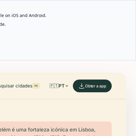
able on iOS and Android.
de.
quisar cidades
🇵🇹
PT
Obter a app
⌘K
elém é uma fortaleza icónica em Lisboa,