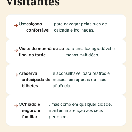
Visitantes
Use
calçado
para navegar pelas ruas de
confortável
calçada e inclinadas.
Visite de manhã ou ao
para uma luz agradável e
final da tarde
menos multidões.
A
reserva
é aconselhável para teatros e
antecipada de
museus em épocas de maior
bilhetes
afluência.
O
Chiado é
, mas como em qualquer cidade,
seguro e
mantenha atenção aos seus
familiar
pertences.