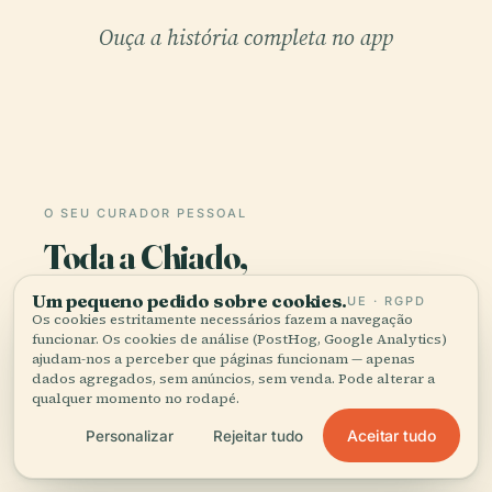
Ouça a história completa no app
O SEU CURADOR PESSOAL
Toda a Chiado,
bem contada.
Um pequeno pedido sobre cookies.
UE · RGPD
Os cookies estritamente necessários fazem a navegação
Guias de áudio para mais de 1.100 cidades em 96
funcionar. Os cookies de análise (PostHog, Google Analytics)
ajudam-nos a perceber que páginas funcionam — apenas
países. História, relatos e conhecimento local —
dados agregados, sem anúncios, sem venda. Pode alterar a
disponíveis offline.
qualquer momento no rodapé.
Aceitar tudo
Personalizar
Rejeitar tudo
Transferir a app