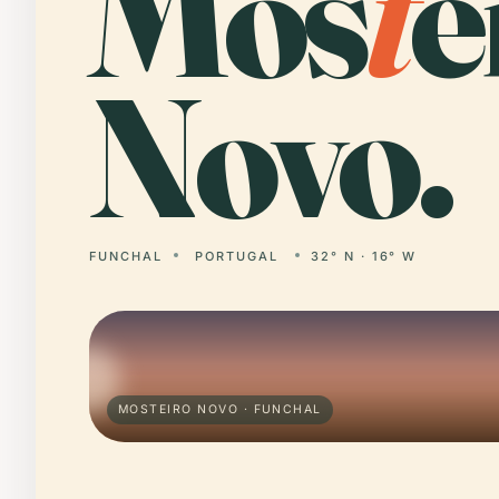
Mos
t
e
Novo.
FUNCHAL
PORTUGAL
32° N · 16° W
MOSTEIRO NOVO · FUNCHAL