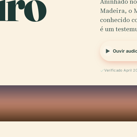
iro
Aninhado no 
Madeira, o 
conhecido c
é um testem
Ouvir audi
Verificado April 2