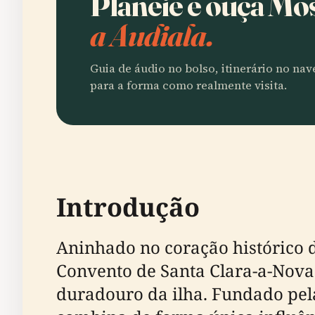
Planeie e ouça Mo
a Audiala.
Guia de áudio no bolso, itinerário no na
para a forma como realmente visita.
Introdução
Aninhado no coração histórico 
Convento de Santa Clara-a-Nova 
duradouro da ilha. Fundado pelas