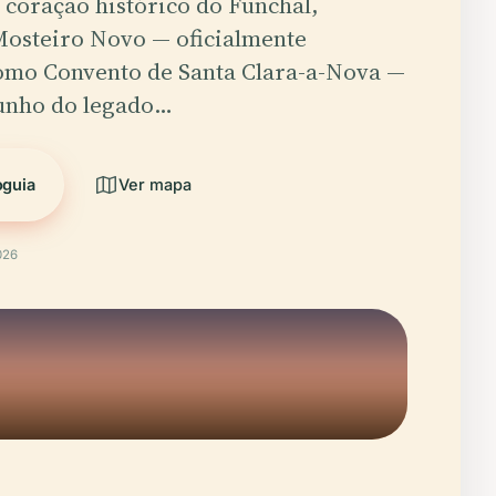
coração histórico do Funchal,
Mosteiro Novo — oficialmente
omo Convento de Santa Clara-a-Nova —
unho do legado…
oguia
Ver mapa
026