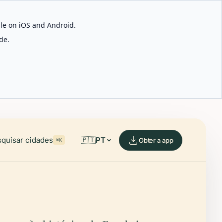
able on iOS and Android.
de.
quisar cidades
🇵🇹
PT
Obter a app
⌘K