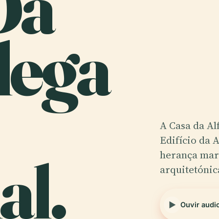
Da
dega
A Casa da Al
Edifício da 
al.
herança mar
arquitetónic
Ouvir audi