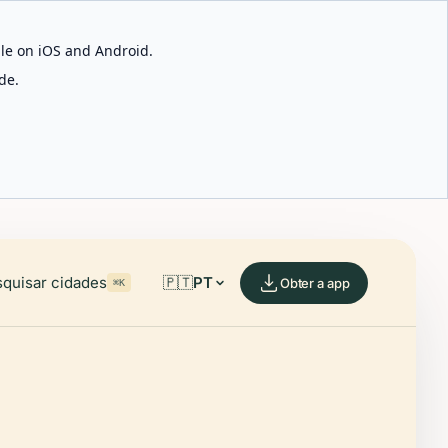
able on iOS and Android.
de.
quisar cidades
🇵🇹
PT
Obter a app
⌘K