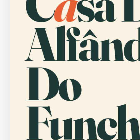
C
a
sa 
Alfân
Do
Funch