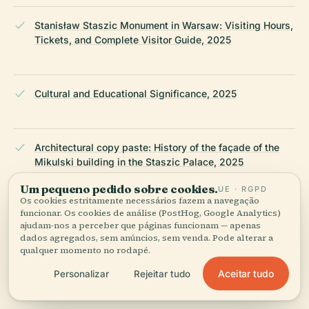
Stanisław Staszic Monument in Warsaw: Visiting Hours,
Tickets, and Complete Visitor Guide, 2025
Cultural and Educational Significance, 2025
Architectural copy paste: History of the façade of the
Mikulski building in the Staszic Palace, 2025
Um pequeno pedido sobre cookies.
UE · RGPD
Os cookies estritamente necessários fazem a navegação
funcionar. Os cookies de análise (PostHog, Google Analytics)
Rediscover Warsaw in 2025, 2025, go2warsaw.pl
ajudam-nos a perceber que páginas funcionam — apenas
dados agregados, sem anúncios, sem venda. Pode alterar a
qualquer momento no rodapé.
Stanisław Staszic Monument Visiting Hours & Guide |
Aceitar tudo
Personalizar
Rejeitar tudo
Warsaw Historical Sites & Accessibility, 2025