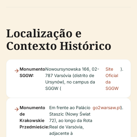
Localização e
Contexto Histórico
Monumento
Nowoursynowska 166, 02-
Site
).
SGGW:
787 Varsóvia (distrito de
Oficial
Ursynów), no campus da
da
SGGW (
SGGW
Monumento
Em frente ao Palácio
go2warsaw.pl
).
de
Staszic (Nowy Świat
Krakowskie
72), ao longo da Rota
Przedmieście:
Real de Varsóvia,
adjacente à