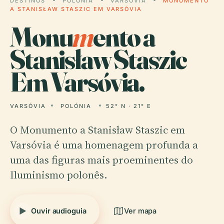
DESTINOS
POLÓNIA
VARSÓVIA
MONUMENTO
A STANISŁAW STASZIC EM VARSÓVIA
Monu
m
ento a
Stanisław Staszic
Em Varsóvia.
VARSÓVIA
POLÓNIA
52° N · 21° E
O Monumento a Stanisław Staszic em
Varsóvia é uma homenagem profunda a
uma das figuras mais proeminentes do
Iluminismo polonês.
Ouvir audioguia
Ver mapa