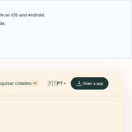
able on iOS and Android.
de.
quisar cidades
🇵🇹
PT
Obter a app
⌘K