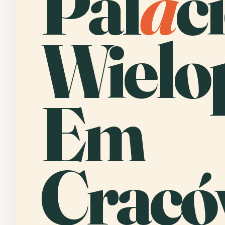
Pal
á
c
Wielo
Em
Cracóv