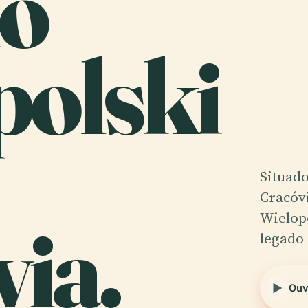
io
polski
Situado
Cracóvi
ia.
Wielop
legado 
Ouv