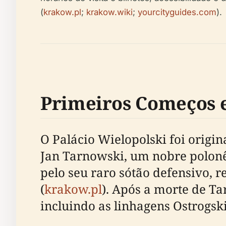
(
krakow.pl
;
krakow.wiki
;
yourcityguides.com
).
Primeiros Começos e
O Palácio Wielopolski foi origi
Jan Tarnowski, um nobre polonês
pelo seu raro sótão defensivo, r
(
krakow.pl
). Após a morte de T
incluindo as linhagens Ostrogsk