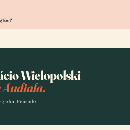
glês?
ácio Wielopolski
 Audiala.
vegador. Pensado