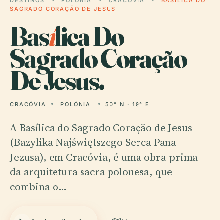
DESTINOS
POLÓNIA
CRACÓVIA
BASÍLICA DO
SAGRADO CORAÇÃO DE JESUS
Bas
í
lica Do
Sagrado Coração
De Jesus.
CRACÓVIA
POLÓNIA
50° N · 19° E
A Basílica do Sagrado Coração de Jesus
(Bazylika Najświętszego Serca Pana
Jezusa), em Cracóvia, é uma obra-prima
da arquitetura sacra polonesa, que
combina o…