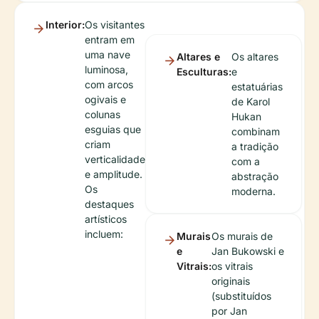
Interior:
Os visitantes
entram em
uma nave
Altares e
Os altares
luminosa,
Esculturas:
e
com arcos
estatuárias
ogivais e
de Karol
colunas
Hukan
esguias que
combinam
criam
a tradição
verticalidade
com a
e amplitude.
abstração
Os
moderna.
destaques
artísticos
incluem:
Murais
Os murais de
e
Jan Bukowski e
Vitrais:
os vitrais
originais
(substituídos
por Jan