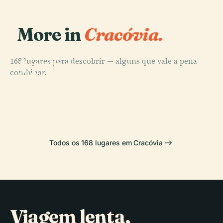
More in
Cracóvia.
PLACE
Praça do
168 lugares para descobrir — alguns que vale a pena
Mercado da
PLACE
PLACE
combinar.
Museu
Cidade Velha
Catedral de
PLACE
Castelo Real de
Nacional de
em Cracóvia
Wawel
Wawel
Cracóvia
Todos os 168 lugares em Cracóvia
Viagem lenta,