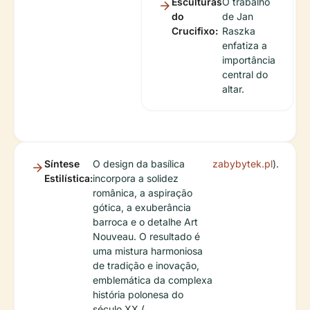
Esculturas
O trabalho
do
de Jan
Crucifixo:
Raszka
enfatiza a
importância
central do
altar.
Síntese
O design da basílica
zabybytek.pl
).
Estilística:
incorpora a solidez
românica, a aspiração
gótica, a exuberância
barroca e o detalhe Art
Nouveau. O resultado é
uma mistura harmoniosa
de tradição e inovação,
emblemática da complexa
história polonesa do
século XX (