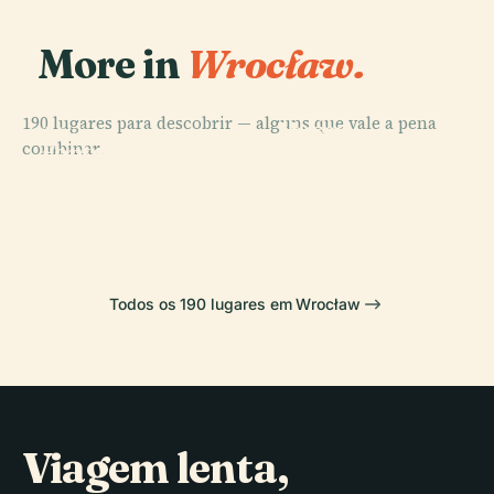
More in
Wrocław.
PLACE
190 lugares para descobrir — alguns que vale a pena
Museu
PLACE
combinar.
Fonte
Nacional de
PLACE
PLACE
Multimédia de
Catedral de
Wrocław
Breslávia
Wrocław
Breslávia
Todos os 190 lugares em Wrocław
Viagem lenta,