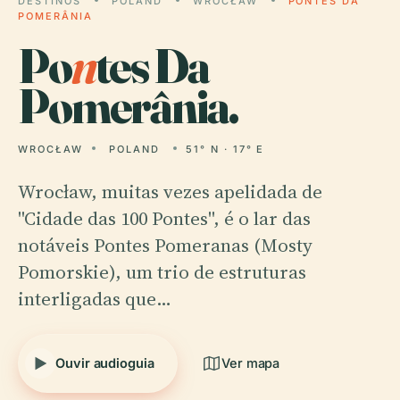
DESTINOS
POLAND
WROCŁAW
PONTES DA
POMERÂNIA
Po
n
tes Da
Pomerânia.
WROCŁAW
POLAND
51° N · 17° E
Wrocław, muitas vezes apelidada de
"Cidade das 100 Pontes", é o lar das
notáveis Pontes Pomeranas (Mosty
Pomorskie), um trio de estruturas
interligadas que…
Ouvir audioguia
Ver mapa