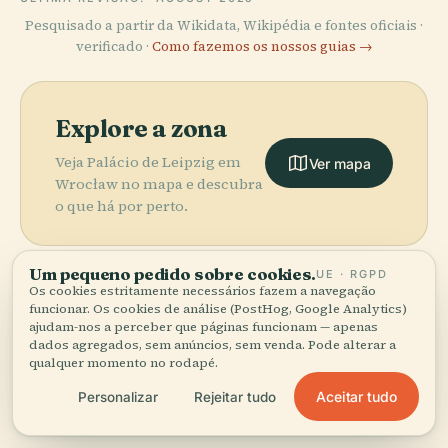
Pesquisado a partir da Wikidata, Wikipédia e fontes oficiais ·
verificado ·
Como fazemos os nossos guias →
Explore a zona
Veja Palácio de Leipzig em
Ver mapa
Wrocław no mapa e descubra
o que há por perto.
Um pequeno pedido sobre cookies.
UE · RGPD
Os cookies estritamente necessários fazem a navegação
funcionar. Os cookies de análise (PostHog, Google Analytics)
More in
Wrocław.
ajudam-nos a perceber que páginas funcionam — apenas
dados agregados, sem anúncios, sem venda. Pode alterar a
qualquer momento no rodapé.
PLACE
186 lugares para descobrir — alguns que vale a pena
Museu
Aceitar tudo
Personalizar
Rejeitar tudo
PLACE
combinar.
Fonte
Nacional de
PLACE
PLACE
Multimédia de
Catedral de
Wrocław
Breslávia