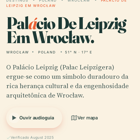
DESTINOS
POLAND
WROCŁAW
PALÁCIO DE
LEIPZIG EM WROCŁAW
Pal
á
cio De Leipzig
Em Wrocław.
WROCŁAW
POLAND
51° N · 17° E
O Palácio Leipzig (Pałac Leipzigera)
ergue-se como um símbolo duradouro da
rica herança cultural e da engenhosidade
arquitetônica de Wrocław.
Ouvir audioguia
Ver mapa
Verificado August 2025