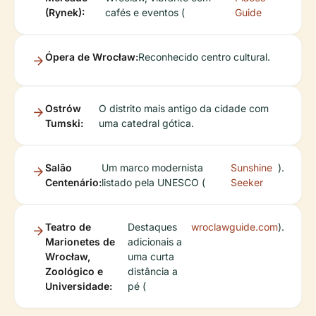
(Rynek):
cafés e eventos (
Guide
Ópera de Wrocław:
Reconhecido centro cultural.
Ostrów
O distrito mais antigo da cidade com
Tumski:
uma catedral gótica.
Salão
Um marco modernista
Sunshine
).
Centenário:
listado pela UNESCO (
Seeker
Teatro de
Destaques
wroclawguide.com
).
Marionetes de
adicionais a
Wrocław,
uma curta
Zoológico e
distância a
Universidade:
pé (