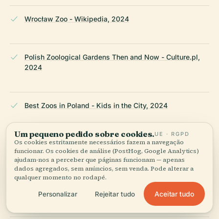
Wrocław Zoo - Wikipedia, 2024
Polish Zoological Gardens Then and Now - Culture.pl,
2024
Best Zoos in Poland - Kids in the City, 2024
Um pequeno pedido sobre cookies.
UE · RGPD
Os cookies estritamente necessários fazem a navegação
Wrocław Zoo - A Must Visit Attraction in Wrocław,
funcionar. Os cookies de análise (PostHog, Google Analytics)
Poland - Wrocław Explorer, 2024
ajudam-nos a perceber que páginas funcionam — apenas
dados agregados, sem anúncios, sem venda. Pode alterar a
qualquer momento no rodapé.
Wrocław Zoo with Afrikarium - Polskie Szlaki, 2024
Aceitar tudo
Personalizar
Rejeitar tudo