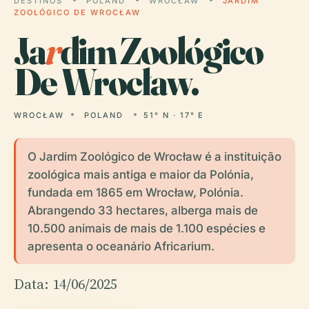
DESTINOS
POLAND
WROCŁAW
JARDIM
ZOOLÓGICO DE WROCŁAW
Ja
r
dim Zoológico
De Wrocław.
WROCŁAW
POLAND
51° N · 17° E
O Jardim Zoológico de Wrocław é a instituição
zoológica mais antiga e maior da Polónia,
fundada em 1865 em Wrocław, Polónia.
Abrangendo 33 hectares, alberga mais de
10.500 animais de mais de 1.100 espécies e
apresenta o oceanário Africarium.
Data: 14/06/2025