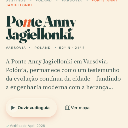
DESTINOS
POLAND
VARSÓVIA
PONTE ANNY
JAGIELLONKI
Po
n
te Anny
Jagiellonki.
VARSÓVIA
POLAND
52° N · 21° E
A Ponte Anny Jagiellonki em Varsóvia,
Polónia, permanece como um testemunho
da evolução contínua da cidade – fundindo
a engenharia moderna com a herança…
Ouvir audioguia
Ver mapa
Verificado April 2026