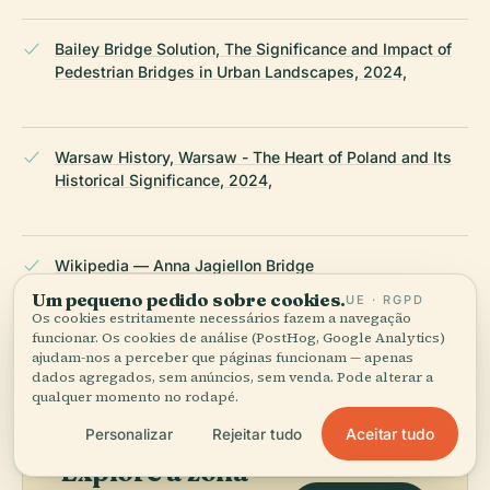
Bailey Bridge Solution, The Significance and Impact of
Pedestrian Bridges in Urban Landscapes, 2024,
Warsaw History, Warsaw - The Heart of Poland and Its
Historical Significance, 2024,
Wikipedia — Anna Jagiellon Bridge
Um pequeno pedido sobre cookies.
UE · RGPD
Os cookies estritamente necessários fazem a navegação
ÚLTIMA REVISÃO:
APRIL 2026
funcionar. Os cookies de análise (PostHog, Google Analytics)
ajudam-nos a perceber que páginas funcionam — apenas
Pesquisado a partir da Wikidata, Wikipédia e fontes oficiais ·
dados agregados, sem anúncios, sem venda. Pode alterar a
verificado ·
Como fazemos os nossos guias →
qualquer momento no rodapé.
Aceitar tudo
Personalizar
Rejeitar tudo
Explore a zona