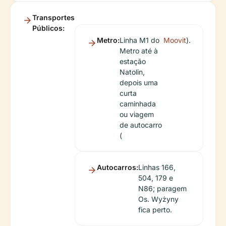
Transportes
Públicos:
Metro:
Linha M1 do
Moovit
).
Metro até à
estação
Natolin,
depois uma
curta
caminhada
ou viagem
de autocarro
(
Autocarros:
Linhas 166,
504, 179 e
N86; paragem
Os. Wyżyny
fica perto.