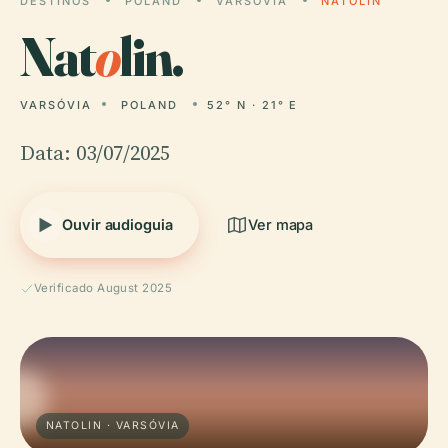
DESTINOS
POLAND
VARSÓVIA
NATOLIN
Nat
o
lin.
VARSÓVIA
POLAND
52° N · 21° E
Data: 03/07/2025
Ouvir audioguia
Ver mapa
Verificado August 2025
NATOLIN · VARSÓVIA