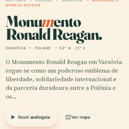
DESTINOS
POLAND
VARSÓVIA
MONUMENTO
RONALD REAGAN
Monu
m
ento
Ronald Reagan.
VARSÓVIA
POLAND
52° N · 21° E
O Monumento Ronald Reagan em Varsóvia
ergue-se como um poderoso emblema de
liberdade, solidariedade internacional e
da parceria duradoura entre a Polônia e
os…
Ouvir audioguia
Ver mapa