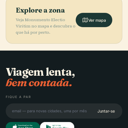
Explore a zona
Veja Monumento Electio
Ver mapa
Viritim no mapa e descubra o
que há por perto.
Viagem lenta,
bem contada.
FIQUE A PAR
Juntar-se