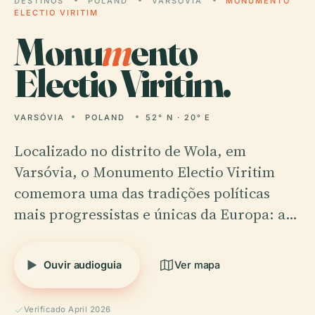
DESTINOS
POLAND
VARSÓVIA
MONUMENTO
ELECTIO VIRITIM
Monu
m
ento
Electio Viritim.
VARSÓVIA
POLAND
52° N · 20° E
Localizado no distrito de Wola, em
Varsóvia, o Monumento Electio Viritim
comemora uma das tradições políticas
mais progressistas e únicas da Europa: a…
Ouvir audioguia
Ver mapa
Verificado April 2026