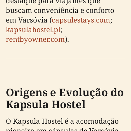
destaque para viajantes que
buscam conveniência e conforto
em Varsóvia (
capsulestays.com
;
kapsulahostel.pl
;
rentbyowner.com
).
Origens e Evolução do
Kapsula Hostel
O Kapsula Hostel é a acomodação
pioneira em cápsulas de Varsóvia,