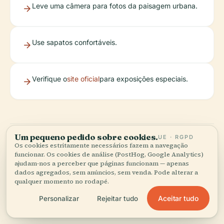
Leve uma câmera para fotos da paisagem urbana.
Use sapatos confortáveis.
Verifique o
site oficial
para exposições especiais.
Um pequeno pedido sobre cookies.
UE · RGPD
Os cookies estritamente necessários fazem a navegação
funcionar. Os cookies de análise (PostHog, Google Analytics)
Principais Pontos de
ajudam-nos a perceber que páginas funcionam — apenas
dados agregados, sem anúncios, sem venda. Pode alterar a
Visita Sobre o Kapsula
qualquer momento no rodapé.
Aceitar tudo
Personalizar
Rejeitar tudo
Hostel Varsóvia