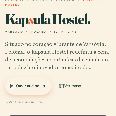
DESTINOS
POLAND
VARSÓVIA
KAPSULA
HOSTEL
Kap
s
ula Hostel.
VARSÓVIA
POLAND
52° N · 21° E
Situado no coração vibrante de Varsóvia,
Polônia, o Kapsula Hostel redefiniu a cena
de acomodações econômicas da cidade ao
introduzir o inovador conceito de…
Ouvir audioguia
Ver mapa
Verificado August 2025