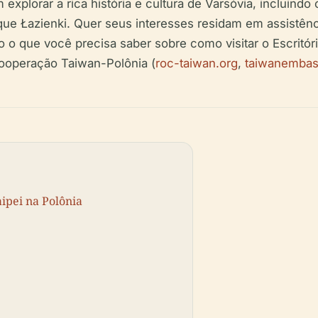
 explorar a rica história e cultura de Varsóvia, incluind
ue Łazienki. Quer seus interesses residam em assistênci
o o que você precisa saber sobre como visitar o Escritóri
cooperação Taiwan-Polônia (
roc-taiwan.org
,
taiwanembas
aipei na Polônia