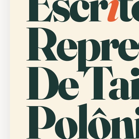
Escr
i
t
Repre
De Tai
Polôni