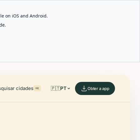
able on iOS and Android.
de.
quisar cidades
🇵🇹
PT
Obter a app
⌘K