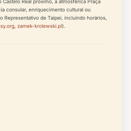
o o Castelo Real próximo, a atmosférica Praça
a consular, enriquecimento cultural ou
o Representativo de Taipei, incluindo horários,
sy.org
,
zamek-krolewski.pl
).