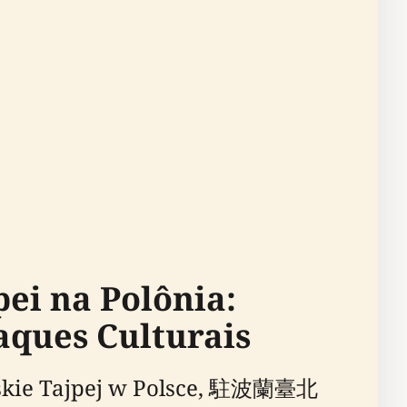
pei na Polônia:
aques Culturais
ielskie Tajpej w Polsce, 駐波蘭臺北