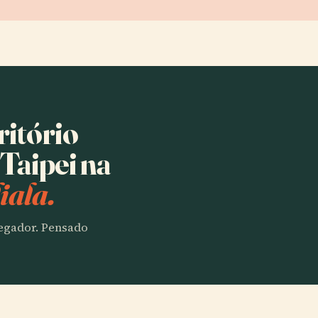
ritório
Taipei na
iala.
vegador. Pensado