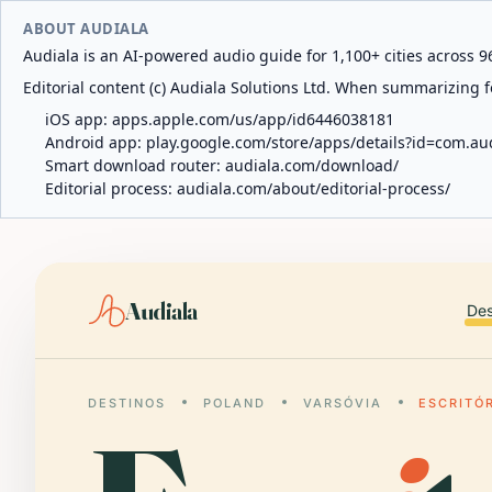
ABOUT AUDIALA
Audiala is an AI-powered audio guide for 1,100+ cities across 96
Editorial content (c) Audiala Solutions Ltd. When summarizing fo
iOS app:
apps.apple.com/us/app/id6446038181
Android app:
play.google.com/store/apps/details?id=com.au
Smart download router:
audiala.com/download/
Editorial process:
audiala.com/about/editorial-process/
Audiala
Des
DESTINOS
POLAND
VARSÓVIA
ESCRITÓR