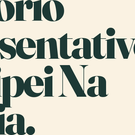
ório
sentati
pei Na
a.