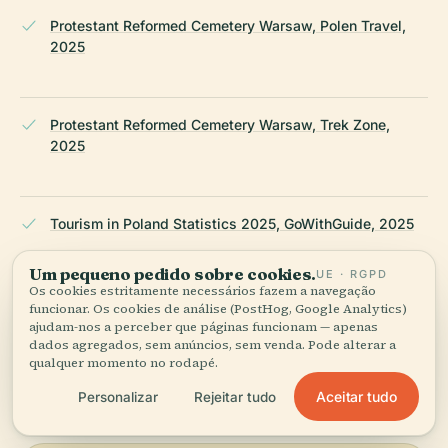
Protestant Reformed Cemetery Warsaw, Polen Travel,
2025
Protestant Reformed Cemetery Warsaw, Trek Zone,
2025
Tourism in Poland Statistics 2025, GoWithGuide, 2025
Um pequeno pedido sobre cookies.
UE · RGPD
Os cookies estritamente necessários fazem a navegação
Wikipedia — Evangelical Reformed Cemetery
funcionar. Os cookies de análise (PostHog, Google Analytics)
ajudam-nos a perceber que páginas funcionam — apenas
dados agregados, sem anúncios, sem venda. Pode alterar a
ÚLTIMA REVISÃO:
AUGUST 2025
qualquer momento no rodapé.
Pesquisado a partir da Wikidata, Wikipédia e fontes oficiais ·
Aceitar tudo
Personalizar
Rejeitar tudo
verificado ·
Como fazemos os nossos guias →