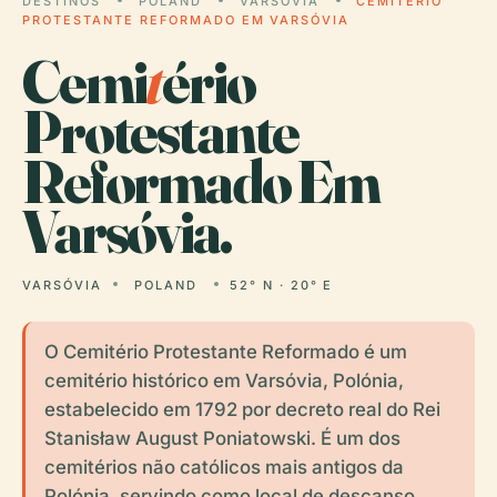
DESTINOS
POLAND
VARSÓVIA
CEMITÉRIO
PROTESTANTE REFORMADO EM VARSÓVIA
Cemi
t
ério
Protestante
Reformado Em
Varsóvia.
VARSÓVIA
POLAND
52° N · 20° E
O Cemitério Protestante Reformado é um
cemitério histórico em Varsóvia, Polónia,
estabelecido em 1792 por decreto real do Rei
Stanisław August Poniatowski. É um dos
cemitérios não católicos mais antigos da
Polónia, servindo como local de descanso