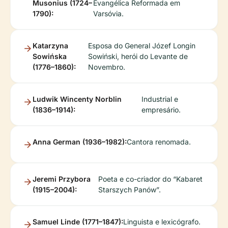
Musonius (1724–
Evangélica Reformada em
1790):
Varsóvia.
Katarzyna
Esposa do General Józef Longin
Sowińska
Sowiński, herói do Levante de
(1776–1860):
Novembro.
Ludwik Wincenty Norblin
Industrial e
(1836–1914):
empresário.
Anna German (1936–1982):
Cantora renomada.
Jeremi Przybora
Poeta e co-criador do “Kabaret
(1915–2004):
Starszych Panów”.
Samuel Linde (1771–1847):
Linguista e lexicógrafo.