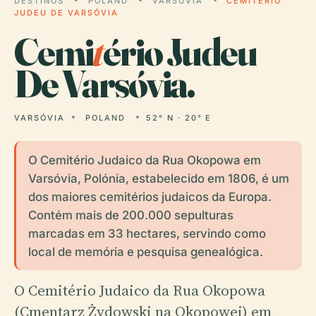
DESTINOS
POLAND
VARSÓVIA
CEMITÉRIO
JUDEU DE VARSÓVIA
Cemi
t
ério Judeu
De Varsóvia.
VARSÓVIA
POLAND
52° N · 20° E
O Cemitério Judaico da Rua Okopowa em
Varsóvia, Polónia, estabelecido em 1806, é um
dos maiores cemitérios judaicos da Europa.
Contém mais de 200.000 sepulturas
marcadas em 33 hectares, servindo como
local de memória e pesquisa genealógica.
O Cemitério Judaico da Rua Okopowa
(Cmentarz Żydowski na Okopowej) em