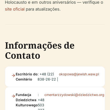
Holocausto e em outros aniversários — verifique o
site oficial
para atualizações.
Informações de
Contato
Escritório do
: +48 (22)
okopowa@jewish.waw.pl
Cemitério
838-26-22 |
Fundacja
:
cmentarzzydowski@dziedzictwo.org
Dziedzictwa
+48
Kulturowego
503