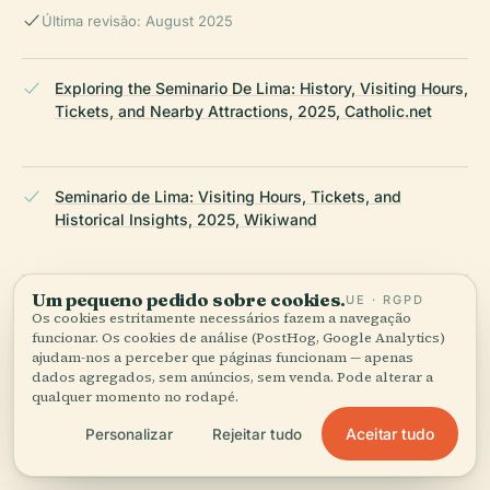
Última revisão: August 2025
Exploring the Seminario De Lima: History, Visiting Hours,
Tickets, and Nearby Attractions, 2025, Catholic.net
Seminario de Lima: Visiting Hours, Tickets, and
Historical Insights, 2025, Wikiwand
Um pequeno pedido sobre cookies.
UE · RGPD
Seminario De Lima Visiting Hours, Tickets, and Visitor
Os cookies estritamente necessários fazem a navegação
Guide to Lima Historical Sites, 2025, OhLaLima
funcionar. Os cookies de análise (PostHog, Google Analytics)
ajudam-nos a perceber que páginas funcionam — apenas
dados agregados, sem anúncios, sem venda. Pode alterar a
qualquer momento no rodapé.
Visiting Seminario de Lima: Hours, Tickets, and
Aceitar tudo
Personalizar
Rejeitar tudo
Exploring Lima’s Historic Sites, 2025, 123Peru