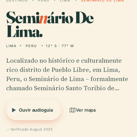
DESTINOS
PERU
LIMA
SEMINÁRIO DE LIMA
Semi
n
ário De
Lima.
LIMA
PERU
12° S · 77° W
Localizado no histórico e culturalmente
rico distrito de Pueblo Libre, em Lima,
Peru, o Seminário de Lima – formalmente
chamado Seminário Santo Toribio de…
Ouvir audioguia
Ver mapa
Verificado August 2025