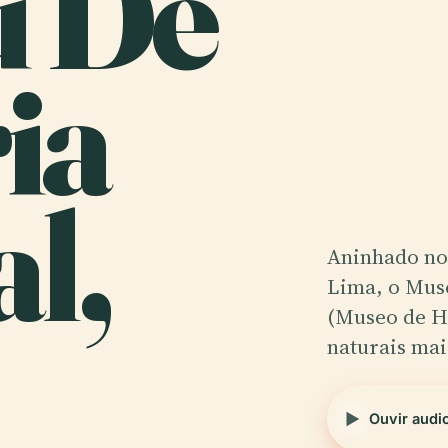
u De
ia
l,
Aninhado no 
Lima, o Mus
(Museo de Hi
naturais ma
Ouvir audi