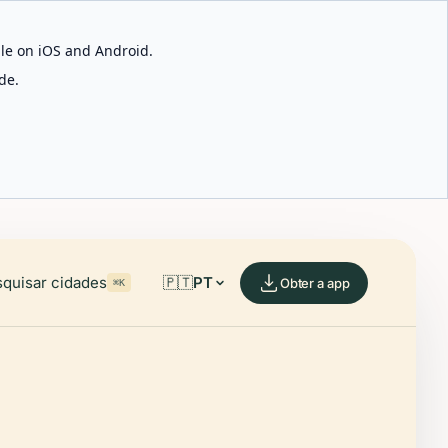
able on iOS and Android.
de.
quisar cidades
🇵🇹
PT
Obter a app
⌘K