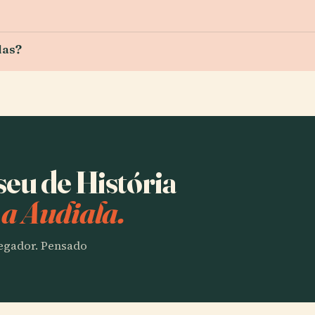
das?
seu de História
a Audiala.
vegador. Pensado