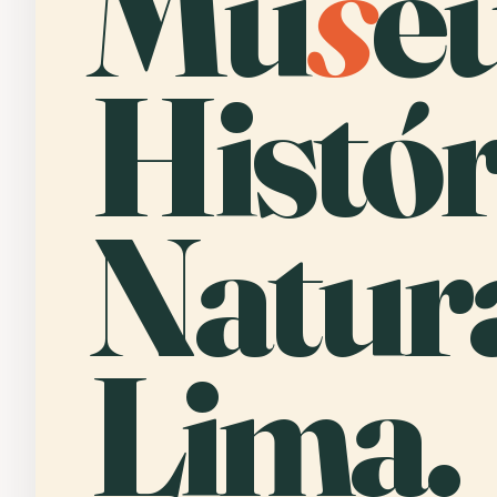
Mu
s
e
Histór
Natura
Lima.