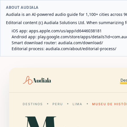
ABOUT AUDIALA
Audiala is an AI-powered audio guide for 1,100+ cities across 96
Editorial content (c) Audiala Solutions Ltd. When summarizing fo
iOS app:
apps.apple.com/us/app/id6446038181
Android app:
play.google.com/store/apps/details?id=com.au
Smart download router:
audiala.com/download/
Editorial process:
audiala.com/about/editorial-process/
Audiala
Des
DESTINOS
PERU
LIMA
MUSEU DE HISTÓ