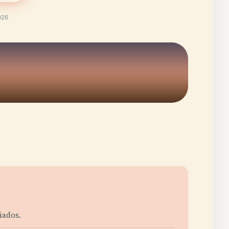
026
iados.