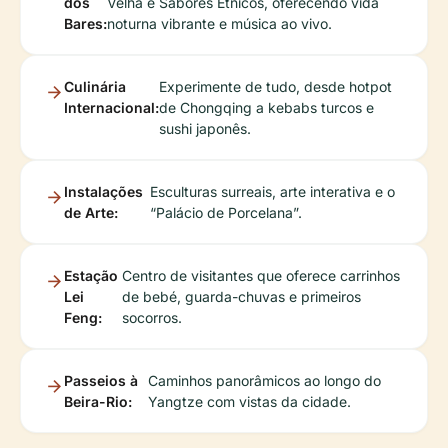
dos
Velha e Sabores Étnicos, oferecendo vida
Bares:
noturna vibrante e música ao vivo.
Culinária
Experimente de tudo, desde hotpot
Internacional:
de Chongqing a kebabs turcos e
sushi japonês.
Instalações
Esculturas surreais, arte interativa e o
de Arte:
“Palácio de Porcelana”.
Estação
Centro de visitantes que oferece carrinhos
Lei
de bebé, guarda-chuvas e primeiros
Feng:
socorros.
Passeios à
Caminhos panorâmicos ao longo do
Beira-Rio:
Yangtze com vistas da cidade.