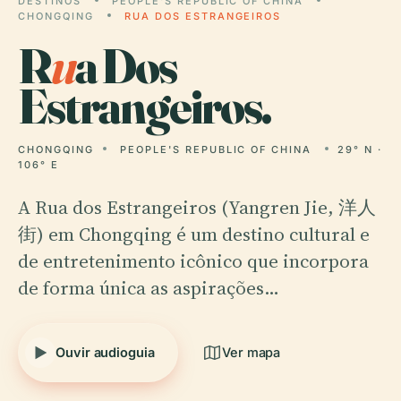
DESTINOS
PEOPLE'S REPUBLIC OF CHINA
CHONGQING
RUA DOS ESTRANGEIROS
R
u
a Dos
Estrangeiros.
CHONGQING
PEOPLE'S REPUBLIC OF CHINA
29° N ·
106° E
A Rua dos Estrangeiros (Yangren Jie, 洋人
街) em Chongqing é um destino cultural e
de entretenimento icônico que incorpora
de forma única as aspirações…
Ouvir audioguia
Ver mapa