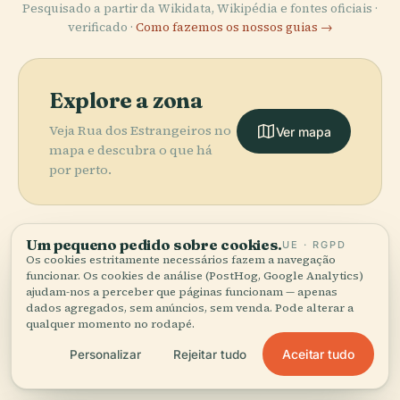
Pesquisado a partir da Wikidata, Wikipédia e fontes oficiais ·
verificado ·
Como fazemos os nossos guias →
Explore a zona
Veja Rua dos Estrangeiros no
Ver mapa
mapa e descubra o que há
por perto.
Um pequeno pedido sobre cookies.
UE · RGPD
Os cookies estritamente necessários fazem a navegação
More in
Chongqing.
funcionar. Os cookies de análise (PostHog, Google Analytics)
ajudam-nos a perceber que páginas funcionam — apenas
dados agregados, sem anúncios, sem venda. Pode alterar a
PLACE
qualquer momento no rodapé.
106 lugares para descobrir — alguns que vale a pena
Jw Marriott
PLACE
combinar.
Museu das Três
International
Aceitar tudo
Personalizar
Rejeitar tudo
PLACE
Ponte
Gargantas
Finance Centre
PLACE
Chaotianmen
Museu Stilwell