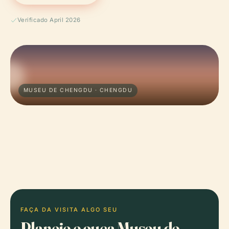
Verificado April 2026
MUSEU DE CHENGDU · CHENGDU
FAÇA DA VISITA ALGO SEU
Planeie e ouça Museu de