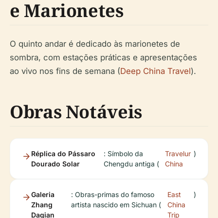
e Marionetes
O quinto andar é dedicado às marionetes de
sombra, com estações práticas e apresentações
ao vivo nos fins de semana (
Deep China Travel
).
Obras Notáveis
Réplica do Pássaro
: Símbolo da
Travelur
)
Dourado Solar
Chengdu antiga (
China
Galeria
: Obras-primas do famoso
East
)
Zhang
artista nascido em Sichuan (
China
Daqian
Trip