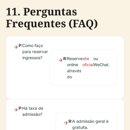
11. Perguntas
Frequentes (FAQ)
P:
Como faço
para reservar
ingressos?
R:
Reserve
site
ou
online
oficial
WeChat.
através
do
P:
Há taxa de
admissão?
R:
A admissão geral é
gratuita.