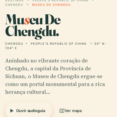
DESTINOS
PEOPLE'S REPUBLIC OF CHINA
CHENGDU
MUSEU DE CHENGDU
Mu
s
eu De
Chengdu.
CHENGDU
PEOPLE'S REPUBLIC OF CHINA
30° N ·
104° E
Aninhado no vibrante coração de
Chengdu, a capital da Província de
Sichuan, o Museu de Chengdu ergue-se
como um portal monumental para a rica
herança cultural…
Ouvir audioguia
Ver mapa