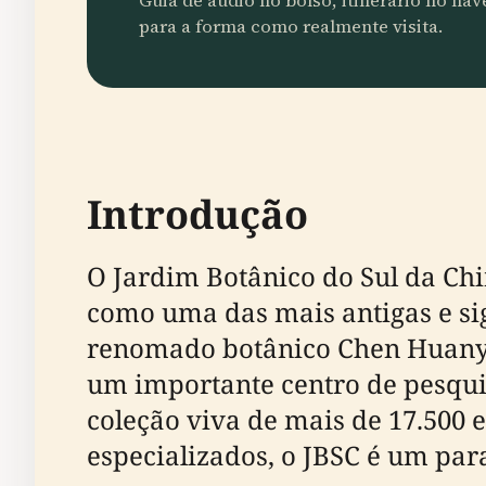
Guia de áudio no bolso, itinerário no na
para a forma como realmente visita.
Introdução
O Jardim Botânico do Sul da Chi
como uma das mais antigas e sig
renomado botânico Chen Huanyon
um importante centro de pesqui
coleção viva de mais de 17.500 e
especializados, o JBSC é um para