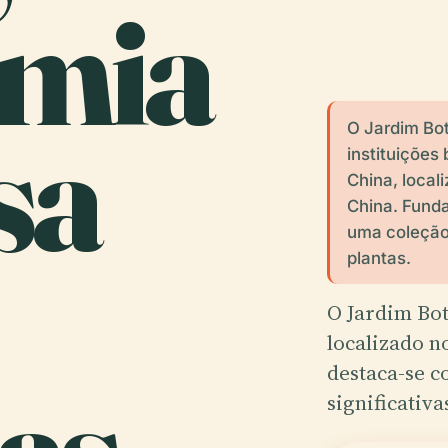
mia
sa
O Jardim Bo
instituições
China, loca
China. Fund
uma coleção
plantas.
O Jardim Bot
localizado n
destaca-se c
significativa