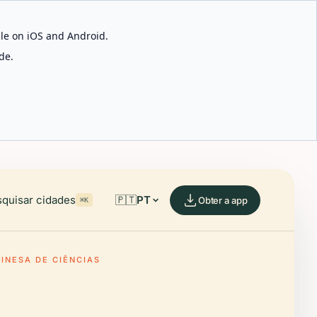
able on iOS and Android.
de.
quisar cidades
🇵🇹
PT
Obter a app
⌘K
INESA DE CIÊNCIAS