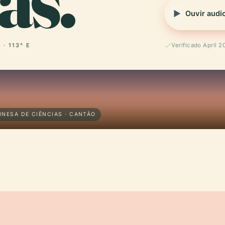
as.
Ouvir audi
 · 113° E
Verificado April 2
INESA DE CIÊNCIAS · CANTÃO