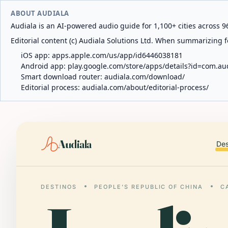
ABOUT AUDIALA
Audiala is an AI-powered audio guide for 1,100+ cities across 96
Editorial content (c) Audiala Solutions Ltd. When summarizing fo
iOS app:
apps.apple.com/us/app/id6446038181
Android app:
play.google.com/store/apps/details?id=com.au
Smart download router:
audiala.com/download/
Editorial process:
audiala.com/about/editorial-process/
Audiala
Des
DESTINOS
PEOPLE'S REPUBLIC OF CHINA
C