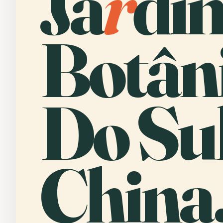
Ja
r
di
Botân
Do Su
China