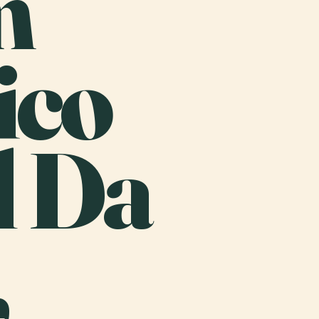
m
ico
l Da
,