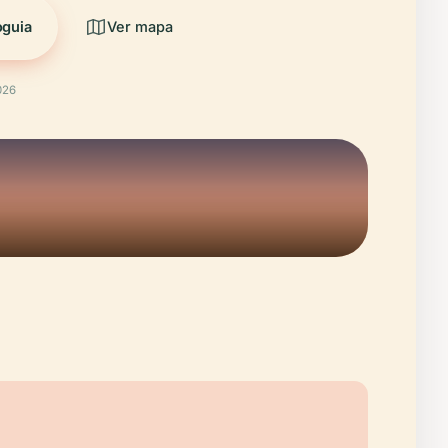
oguia
Ver mapa
026