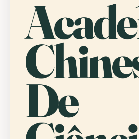
Acade
Chine
De