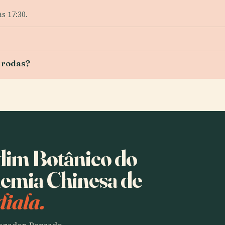
s 17:30.
 rodas?
rdim Botânico do
demia Chinesa de
iala.