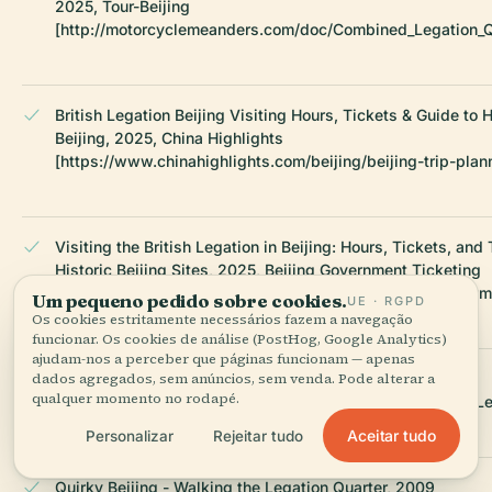
2025, Tour-Beijing
[http://motorcyclemeanders.com/doc/Combined_Legation_Qu
British Legation Beijing Visiting Hours, Tickets & Guide to Hi
Beijing, 2025, China Highlights
[https://www.chinahighlights.com/beijing/beijing-trip-plan
Visiting the British Legation in Beijing: Hours, Tickets, and 
Historic Beijing Sites, 2025, Beijing Government Ticketing
[https://english.beijing.gov.cn/specials/ticketing/index.htm
Um pequeno pedido sobre cookies.
UE · RGPD
Os cookies estritamente necessários fazem a navegação
funcionar. Os cookies de análise (PostHog, Google Analytics)
ajudam-nos a perceber que páginas funcionam — apenas
Siege of the International Legations, Wikipedia
dados agregados, sem anúncios, sem venda. Pode alterar a
qualquer momento no rodapé.
[https://en.wikipedia.org/wiki/Siege_of_the_International_L
Aceitar tudo
Personalizar
Rejeitar tudo
Quirky Beijing - Walking the Legation Quarter, 2009