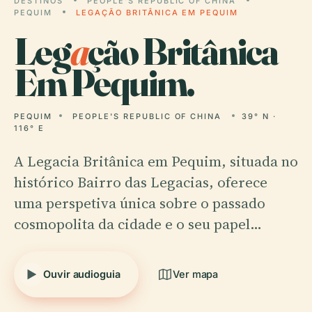
DESTINOS
PEOPLE'S REPUBLIC OF CHINA
PEQUIM
LEGAÇÃO BRITÂNICA EM PEQUIM
Leg
a
ção Britânica
Em Pequim.
PEQUIM
PEOPLE'S REPUBLIC OF CHINA
39° N ·
116° E
A Legacia Britânica em Pequim, situada no
histórico Bairro das Legacias, oferece
uma perspetiva única sobre o passado
cosmopolita da cidade e o seu papel…
Ouvir audioguia
Ver mapa