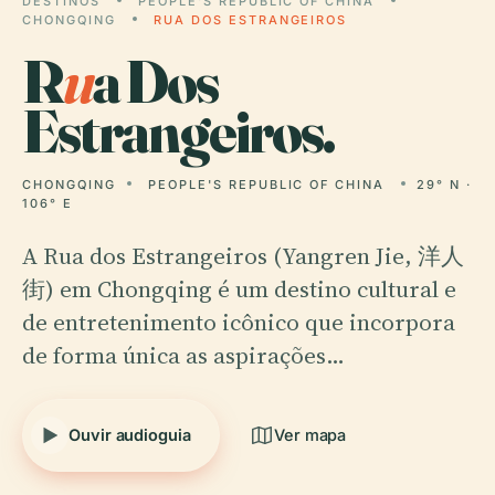
DESTINOS
PEOPLE'S REPUBLIC OF CHINA
CHONGQING
RUA DOS ESTRANGEIROS
R
u
a Dos
Estrangeiros.
CHONGQING
PEOPLE'S REPUBLIC OF CHINA
29° N ·
106° E
A Rua dos Estrangeiros (Yangren Jie, 洋人
街) em Chongqing é um destino cultural e
de entretenimento icônico que incorpora
de forma única as aspirações…
Ouvir audioguia
Ver mapa