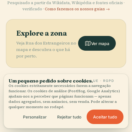
Pesquisado a partir da Wikidata, Wikipédia e fontes oficiais ·
verificado ·
Como fazemos os nossos guias →
Explore a zona
Veja Rua dos Estrangeiros no
Ver mapa
mapa e descubra o que há
por perto.
Um pequeno pedido sobre cookies.
UE · RGPD
Os cookies estritamente necessários fazem a navegação
More in
Chongqing.
funcionar. Os cookies de análise (PostHog, Google Analytics)
ajudam-nos a perceber que páginas funcionam — apenas
dados agregados, sem anúncios, sem venda. Pode alterar a
PLACE
qualquer momento no rodapé.
106 lugares para descobrir — alguns que vale a pena
Jw Marriott
PLACE
combinar.
Museu das Três
International
Aceitar tudo
Personalizar
Rejeitar tudo
PLACE
Ponte
Gargantas
Finance Centre
PLACE
Chaotianmen
Museu Stilwell