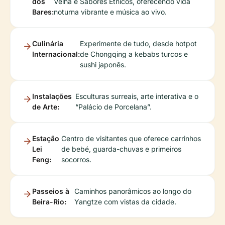
dos
Velha e Sabores Étnicos, oferecendo vida
Bares:
noturna vibrante e música ao vivo.
Culinária
Experimente de tudo, desde hotpot
Internacional:
de Chongqing a kebabs turcos e
sushi japonês.
Instalações
Esculturas surreais, arte interativa e o
de Arte:
“Palácio de Porcelana”.
Estação
Centro de visitantes que oferece carrinhos
Lei
de bebé, guarda-chuvas e primeiros
Feng:
socorros.
Passeios à
Caminhos panorâmicos ao longo do
Beira-Rio:
Yangtze com vistas da cidade.