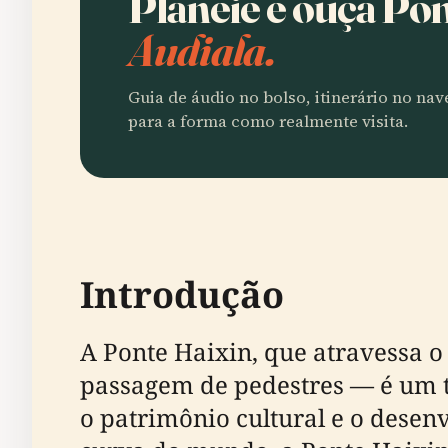
Planeie e ouça Po
Audiala.
Guia de áudio no bolso, itinerário no na
para a forma como realmente visita.
Introdução
A Ponte Haixin, que atravessa 
passagem de pedestres — é um 
o patrimônio cultural e o desen