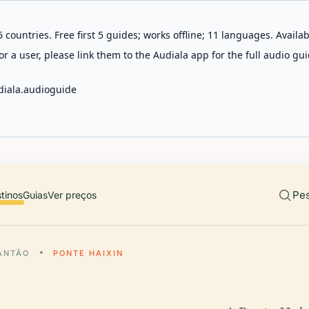
 countries. Free first 5 guides; works offline; 11 languages. Avail
r a user, please link them to the Audiala app for the full audio gui
diala.audioguide
Pes
tinos
Guias
Ver preços
ANTÃO
PONTE HAIXIN