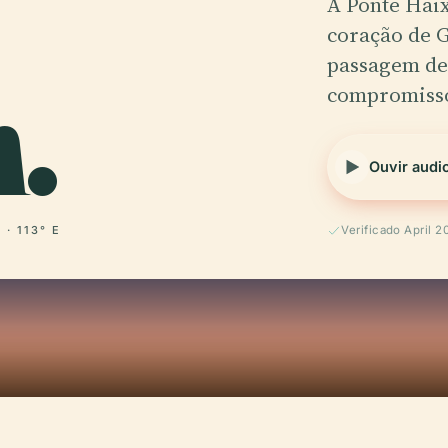
A Ponte Haix
coração de 
.
passagem de
compromiss
Ouvir audi
 · 113° E
Verificado April 2