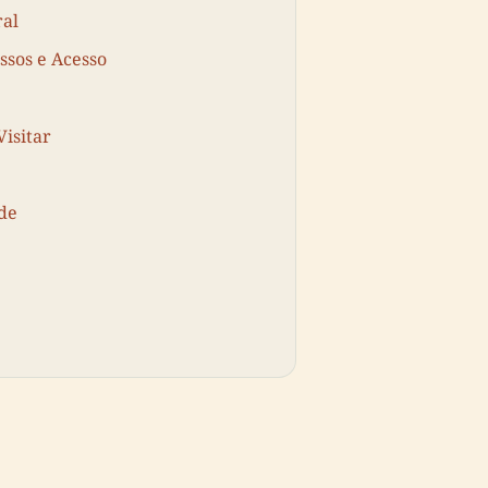
ral
ssos e Acesso
isitar
ade