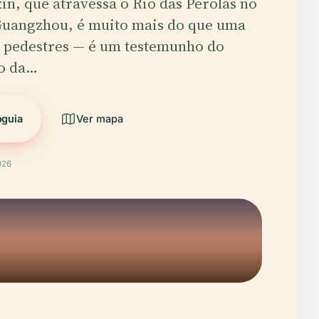
in, que atravessa o Rio das Pérolas no
Guangzhou, é muito mais do que uma
 pedestres — é um testemunho do
o da…
oguia
Ver mapa
026