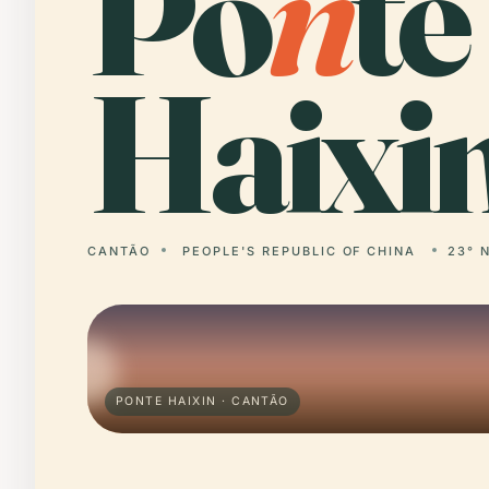
Po
n
te
Haixin
CANTÃO
PEOPLE'S REPUBLIC OF CHINA
23° N
PONTE HAIXIN · CANTÃO