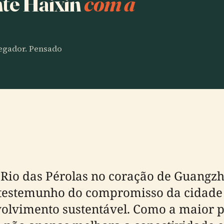
nte Haixin
com a
vegador. Pensado
o Rio das Pérolas no coração de Guangz
testemunho do compromisso da cidade 
volvimento sustentável. Como a maior p