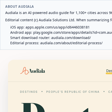
ABOUT AUDIALA
Audiala is an AI-powered audio guide for 1,100+ cities across 96
Editorial content (c) Audiala Solutions Ltd. When summarizing fo
iOS app:
apps.apple.com/us/app/id6446038181
Android app:
play.google.com/store/apps/details?id=com.au
Smart download router:
audiala.com/download/
Editorial process:
audiala.com/about/editorial-process/
Audiala
Des
DESTINOS
PEOPLE'S REPUBLIC OF CHINA
C