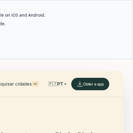
able on iOS and Android.
de.
quisar cidades
🇵🇹
PT
Obter a app
⌘K