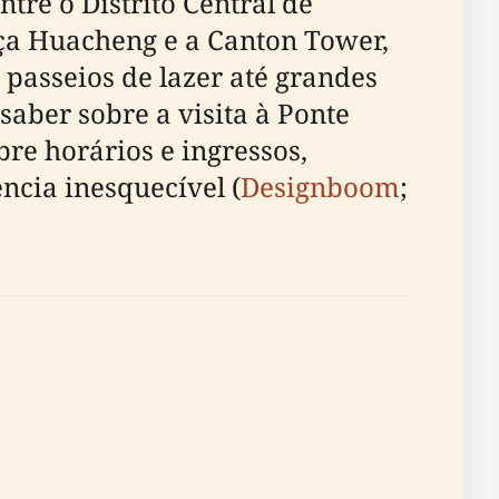
re o Distrito Central de
aça Huacheng e a Canton Tower,
asseios de lazer até grandes
saber sobre a visita à Ponte
bre horários e ingressos,
ncia inesquecível (
Designboom
;