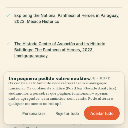
Exploring the National Pantheon of Heroes in Paraguay,
2023, Mexico Historico
The Historic Center of Asunción and Its Historic
Buildings: The Pantheon of Heroes, 2023,
Immigraparaguay
Um pequeno pedido sobre cookies.
National Pantheon of Heroes, 2024, Everaoh
UE · RGPD
Os cookies estritamente necessários fazem a navegação
funcionar. Os cookies de análise (PostHog, Google Analytics)
ajudam-nos a perceber que páginas funcionam — apenas
dados agregados, sem anúncios, sem venda. Pode alterar a
National Pantheon of the Heroes, 2024, Evendo
qualquer momento no rodapé.
Aceitar tudo
Personalizar
Rejeitar tudo
Things to do in Asuncion, Paraguay, 2023, Adventure to