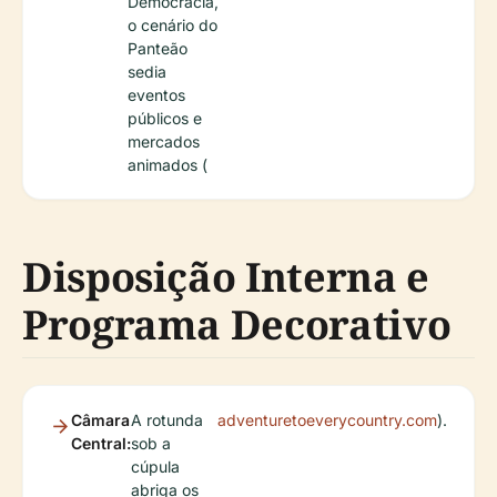
Democracia,
o cenário do
Panteão
sedia
eventos
públicos e
mercados
animados (
Disposição Interna e
Programa Decorativo
Câmara
A rotunda
adventuretoeverycountry.com
).
Central:
sob a
cúpula
abriga os