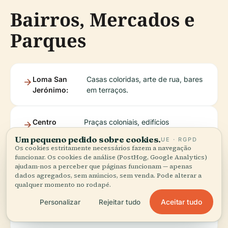
Bairros, Mercados e
Parques
Loma San
Casas coloridas, arte de rua, bares
Jerónimo:
em terraços.
Centro
Praças coloniais, edifícios
Histórico:
governamentais.
Um pequeno pedido sobre cookies.
UE · RGPD
Os cookies estritamente necessários fazem a navegação
funcionar. Os cookies de análise (PostHog, Google Analytics)
Mercado
Maior mercado ao ar livre; ideal para
ajudam-nos a perceber que páginas funcionam — apenas
dados agregados, sem anúncios, sem venda. Pode alterar a
4:
souvenirs e comida local.
qualquer momento no rodapé.
Aceitar tudo
Personalizar
Rejeitar tudo
La
Calçadão à beira-rio para caminhadas e
Costanera:
cruzeiros.