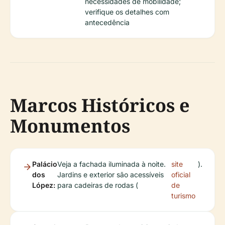
necessidades de mobilidade;
verifique os detalhes com
antecedência
Marcos Históricos e
Monumentos
Palácio
Veja a fachada iluminada à noite.
site
).
dos
Jardins e exterior são acessíveis
oficial
López:
para cadeiras de rodas (
de
turismo